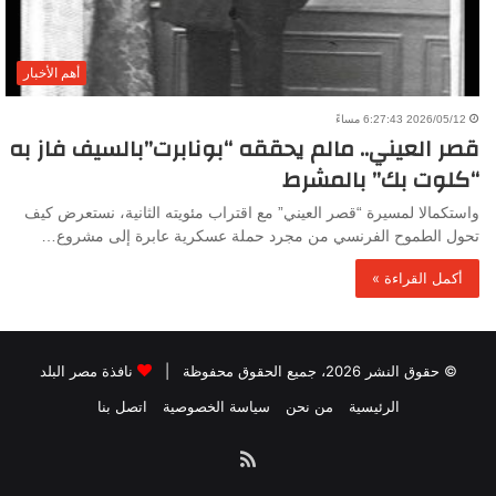
أهم الأخبار
2026/05/12 6:27:43 مساءً
قصر العيني.. مالم يحققه “بونابرت”بالسيف فاز به
“كلوت بك” بالمشرط
واستكمالا لمسيرة “قصر العيني” مع اقتراب مئويته الثانية، نستعرض كيف
تحول الطموح الفرنسي من مجرد حملة عسكرية عابرة إلى مشروع…
أكمل القراءة »
© حقوق النشر 2026، جميع الحقوق محفوظة |
نافذة مصر البلد
الرئيسية
من نحن
سياسة الخصوصية
اتصل بنا
ملخص