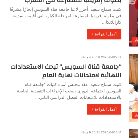
بطولة إفريقيا للمصارعة فى المغرب
كتبت سماح سعيد: أحرز لاعبا جامعة قناة السويس إنجازًا مشرفًا
في بطولة إفريقيا للمصارعة لمرحلة الكبار، التي أُقيمت بمدينة
كازابلانكا…
أكمل القراءة »
ار
2025/04/27 4:26:50 مساءً
“جامعة قناة السويس” تبحث الاستعدادات
النهائية لامتحانات نهاية العام
كتبت سماح سعيد: عقد مجلس أمناء كليات “جامعة قناة
السويس“اجتماعه الدوري ،لبحث الإجراءات التنفيذية الخاصة
بالاستعدادات للامتحانات الفصل الدراسي الثاني…
أكمل القراءة »
ار
2025/04/16 9:00:21 مساءً