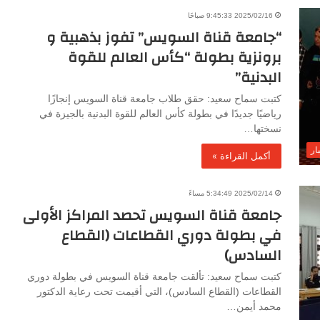
2025/02/16 9:45:33 صباحًا
“جامعة قناة السويس” تفوز بذهبية و
برونزية بطولة “كأس العالم للقوة
البدنية”
كتبت سماح سعيد: حقق طلاب جامعة قناة السويس إنجازًا
رياضيًا جديدًا في بطولة كأس العالم للقوة البدنية بالجيزة في
نسختها…
ار
أكمل القراءة »
2025/02/14 5:34:49 مساءً
جامعة قناة السويس تحصد المراكز الأولى
في بطولة دوري القطاعات (القطاع
السادس)
كتبت سماح سعيد: تألقت جامعة قناة السويس في بطولة دوري
القطاعات (القطاع السادس)، التي أقيمت تحت رعاية الدكتور
محمد أيمن…