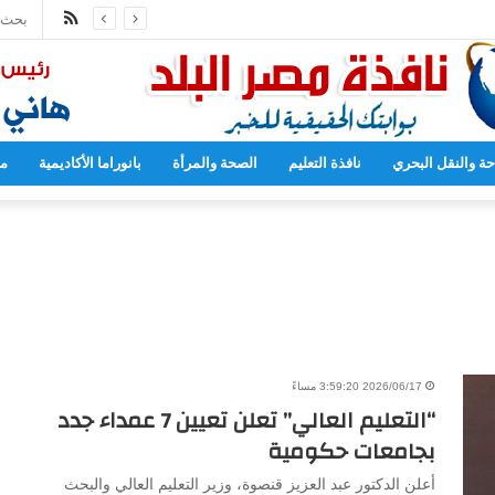
ملخص
يادة عدد المدارس المصرية اليابانية إلى 102
الموقع
RSS
حة والنقل البحري
نافذة التعليم
الصحة والمرأة
بانوراما الأكاديمية
مح
2026/06/17 3:59:20 مساءً
“التعليم العالي” تعلن تعيين 7 عمداء جدد
بجامعات حكومية
أعلن الدكتور عبد العزيز قنصوة، وزير التعليم العالي والبحث