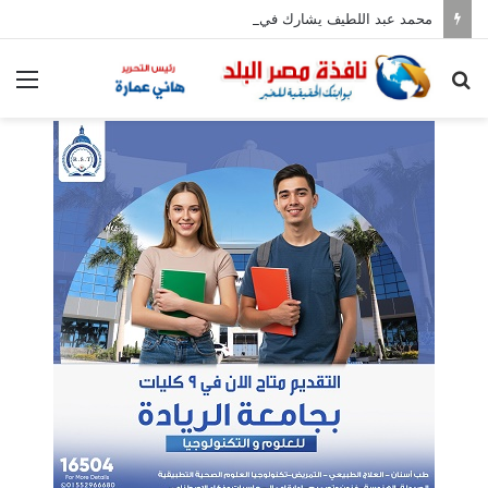
محمد عبد اللطيف يشارك في مؤتمر رؤساء الجامعات العالمي للسلام بجامعة هيروشيما
بحث
الق
عن