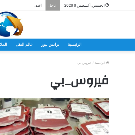
اعتماد 30 منشأة صحية جديدة في 10 محافظات
الخميس, أغسطس 6 2026
عاجل
الرئيسية
ترانس نيوز
عالم النقل
الملا
الرئيسية
/
فيروس_بي
فيروس_بي