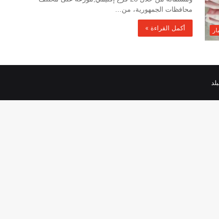
محافظات الجمهورية، من…
أكمل القراءة »
ار
لد