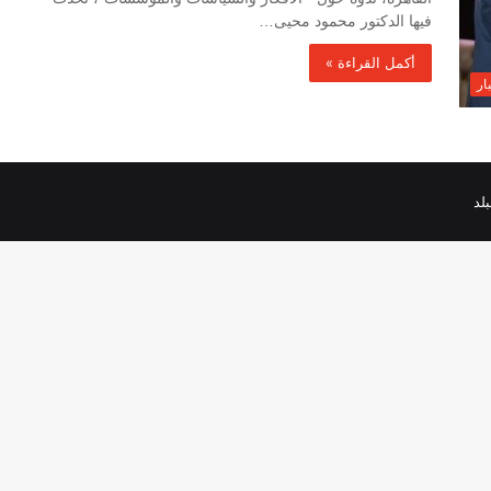
فيها الدكتور محمود محيى…
أكمل القراءة »
ار
لد