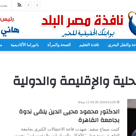
ملخص
الموقع
RSS
حة والنقل البحري
نافذة التعليم
الصحة والمرأة
بانوراما الأكاديمية
مح
لية والإقليمة والدولية
2024/11/20 11:54:35 صباحًا
الدكتور محمود محيى الدين يلقى ندوة
بجامعة القاهرة
كتبت سماح سعيد: شهدت قاعة الاحتفالات الكبري بجامعة
القاهرة، ندوة حول ” الأفكار والسياسات والمؤسسات”، تحدث