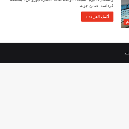
كرداسة. ضمن جولة…
أكمل القراءة »
ار
لد