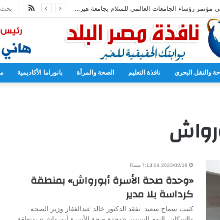
ملخص
محمد عبد اللطيف يشارك في مؤتمر رؤساء الجامعات العالمي للسلام بجامعة هيروشيما
الموقع
RSS
حة والنقل البحري
نافذة التعليم
الصحة والمرأة
بانوراما الأكاديمية
مح
ورواش
2023/02/18 7:13:04 مساءً
«وحدة صحة الأسرة أبورواش» بمنطقة
كرداسة بلا مدير
كتبت سماح سعيد: تفقد الدكتور خالد عبدالغفار وزير الصحة
والسكان، اليوم السبت، «وحدة صحة الأسرة أبورواش» بمنطقة