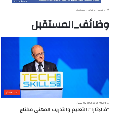
الرئيسية
/
وظائف_المستقبل
وظائف_المستقبل
أهم الأخبار
2026/06/05 4:24:42 مساءً
“فالدِتارا”: التعليم والتدريب المهني مفتاح