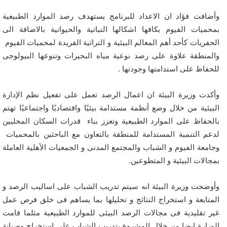
وأضافت فؤاد ان الاعداد للبرنامج يستهدف رصد الموارد الطبيعية
بمحميات الفيوم بكافها اشكالها النباتية والحيوانية بالاضافة الى
الحفريات كأحد أهم المعالم البيئية و التراثية الفريدة لمحميات الفيوم
والمنطقة علاوة على رصد نوعية مياه البحيرات وتنوعها البيولوجى
للحفاظ على استدامتها وجودتها .
وأكدت وزيرة البيئة ان اعمال الرصد تعمل على تفعيل نظم الإدارة
البيئية من خلال وضع أنظمة مستدامة بيئيًا واقتصاديًا واجتماعيًا تهتم
بالحفاظ على الموارد الطبيعية وتعزز بناء قدرات السكان المحليين
لدعم التنمية المستدامة للمنطقة بالتعاون مع الباحثين بالمحميات
وجامعة الفيوم و الشباب والمجتمع المدنى و الجمعيات الأهلية العاملة
بمجالات البيئية و المتطوعين.
وأوضحت وزيرة البيئة انه سيتم تدريب الشباب على اساليب الرصد و
المتابعة و استخراج النتائج و تحليلها بما يساهم فى خلق فرص عمل
غير تقليدية فى مجالات الرصد البيئى للموارد الطبيعية مثلما قامت
الوزارة ايضا من خلال المشروع بتدريب الشباب على استخراج وصيانة