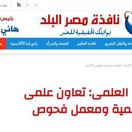
ملخص
81 لقصف هيروشيما
الموقع
RSS
حة والنقل البحري
نافذة التعليم
الصحة والمرأة
بانوراما الأكاديمية
مح
 الأبحاث العلمية ومعمل فحوص الأغذية
ث العلمى: تعاون علمى
لعلمية ومعمل فحوص