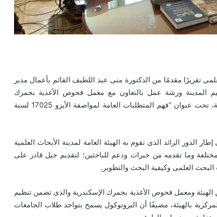
علمى تقريرًا مقدمًا من الدكتورة منى عبد اللطيف القائم بأعمال مدير
نظيم المدينة ورشة عمل بالتعاون مع معمل فحوص الأغذية بجمرك
الإسكندرية التابع لمعهد بحوث صحة الحيوان بوزارة الزراعة، تحت عنوان “فهم المتطلبات العامة لمواصفة الأيزو 17025 لسنة
 الدور الرائد الذى تقوم به الهيئة العامة لمدينة الأبحاث العلمية
مختلفة وما تقدمه من خبرات ودعم للباحثين؛ لتقديم جيل قادر على
البحث العلمى وكيفية البحث والتطوير.
بين الهيئة ومعمل فحوص الأغذية بجمرك الإسكندرية والذى تضمن تنظيم
ركزية بالهيئة، مضيفًا أن البروتوكول يسمح بتواجد طلاب الجامعات