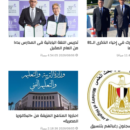
وزير التعليم يشارك في إحياء الذكرى الـ81
تدريس اللغة اليابانية فى المدارس بدءا
ا
من العام المقبل
2026/08/06 4:54:05 مساءً
احذروا المناهج المزيفة من «البكالوريا
المصرية»
يسجلون رغباتهم بتنسيق
2026/08/05 2:18:36 مساءً