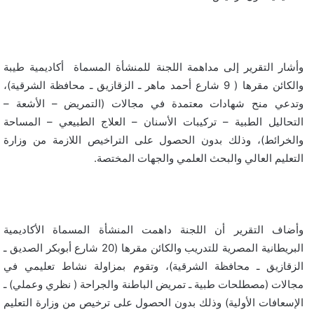
وأشار التقرير إلى مداهمة اللجنة للمنشأة المسماة أكاديمية طيبة
والكائن مقرها ( 9 شارع أحمد ماهر ـ الزقازيق ـ محافظة الشرقية)،
وتدعي منح شهادات معتمدة في مجالات (التمريض – الأشعة –
التحاليل الطبية – تركيبات الأسنان – العلاج الطبيعي – المساحة
والخرائط)، وذلك بدون الحصول على التراخيص اللازمة من وزارة
التعليم العالي والبحث العلمي والجهات المختصة.
وأضاف التقرير أن اللجنة داهمت المنشأة المسماة الأكاديمية
البريطانية المصرية للتدريب والكائن مقرها (20 شارع أبوبكر الصديق ـ
الزقازيق ـ محافظة الشرقية)، وتقوم بمزاولة نشاط تعليمي في
مجالات (مصطلحات طبية ـ تمريض الباطنة والجراحة ( نظري وعملي) ـ
الإسعافات الأولية) وذلك بدون الحصول على ترخيص من وزارة التعليم