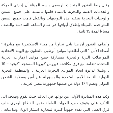
وقال رضا الغندور المتحدث الرسمي باسم الميناء أن إدارتي الحركة
والخدمات الفنية والبحرية بالميناء قاموا بالتنبيه علي جميع السفن
والوحدات البحرية بتنفيذ هذه التوجيهات وبالفعل قامت جميع السفن
المتواجدة بالميناء بإطلاق أبواقها في تمام الساعة السادسة والنصف
مساءا لمدة 15 ثانية .
وأضاف الغندور أن هذا يأتي تجاوباً من ميناء الاسكندرية مع مبادرة ”
أصداء الأمل ” التي أطلقتها موانئ أبوظبي بالتعاون مع الهيئة الاتحادية
للمواصلات البرية والبحرية بمشاركة جميع موانئ الإمارات العربية
المتحدة تضامنا مع فرق مكافحة فيروس كورونا المستجد “كوفيد – 19
، وتلبيةً لدعوة اتحاد الموانئ البحرية العربية ، والمنظمة البحرية
الدولية التابعة للأمم المتحدة والمسؤولة عن أمن وسلامة الشحن
الدولي وتضم 174 دولة من ضمنها جمهورية مصر العربية .
وتُعد هذه المبادرة الأولى من نوعها في العالم حيث تقوم وتهدف إلى
التأكيد على وقوف جميع الجهات العاملة ضمن القطاع البحري خلف
فرق العمل التي تقدم جهوداً كبيرة لمحاربة انتشار الوباء وتداعياته ،