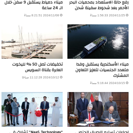
رفع حالة الاستعداد بمحميات البحر
ميناء دمياط يستقبل 9 سفن خلال
الأحمر بعد شحوط سفينة شحن
الـ 24 ساعة
2024/11/25 1:56:33 مساءً
2024/11/08 8:21:51 مساءً
ميناء الأسكندرية يستقبل وفدا
تخفيضات تصل 50 % لليخوت
متعدد الجنسيات لتعزيز التعاون
العابرة بقناة السويس
المشترك
2024/10/12 11:12:28 صباحًا
2024/10/15 5:16:44 مساءً
إجراءات تسليم الرصيف الجنوبي
“NaaS Technology” تشارك في