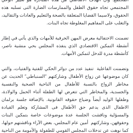
المجتمعي تجاه حقوق الطفل والممارسات الضارة التى تسلبه هذه
الحقوق، ولاسيما القضايا المتعلقة بالصحة والتعليم والعادات والتقاليد،
والتغلب على المفاهيم المغلوطة تجاه البنات.
تضمنت الاحتفالية معرض المهن الحرفية للأمهات والذي يأتي في إطار
أنشطة التمكين الاقتصادي الذي ينفذه المجلس بحي منشية ناصر،
كأنشطة مدرة للدخل لتمكين الأمهات.
وتضمنت الفاعلية تنفيذ عدد من دوائر الحكي للفتية والفتيات، والتي
كان موضوعها عن زواج الأطفال وشاركتهم “السنباطي” الحديث عن
مخاطر الزواج بالنسبة للأطفال من الناحية الصحية والنفسية
والجسدية، والمخاطر التي تتعرض لها الطفلة أثناء الحمل والولادة،
وطفلها الوليد أيضاً وضياع حقوقه القانونية. بالإضافة جلسة برلمان
الاطفال الذى يدعم حق الأطفال فى المشاركة وتعلم القيادة
والمسؤلية وناقشت الجلسة عدة موضوعات خاصة بتمكين البنات
وحقوقهن، وشاركتهم أمين عام المجلس، بعض الآراء وناقشتهم حولها،
كما نوهت عن تدخلات المجلس القومي للطفولة والأمومة من الناحية