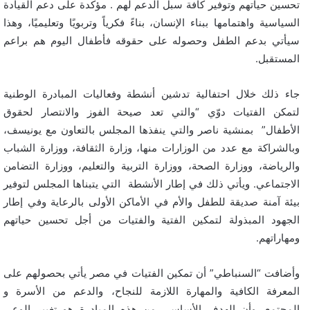
تحسين حياتهم وتوفير كافة سبل الدعم لهم . مؤكدة على دعم القيادة
السياسية واهتمامها ببناء الإنسان، بناءً فكرياً وتربويًا وتعليميًا، وهذا
سيأتي بدعم الطفل وحصوله على حقوقه فأطفال اليوم هم براعم
المستقبل.
جاء ذلك خلال احتفالية تدشين أنشطة وفعاليات المبادرة الوطنية
لتمكن الفتيات دوّي “والتي تعد صيحة الفوز والانتصار لحقوق
الأطفال” بمنشية ناصر والتي ينفذها المجلس بالتعاون مع يونيسف،
وبالشراكة مع عدد من الوزارات منها، وزارة الثقافة، ووزارة الشباب
والرياضة، ووزارة الصحة، ووزارة التربية والتعليم، ووزارة التضامن
الاجتماعي. ويأتي ذلك في إطار الأنشطة التي يتبناها المجلس لتوفير
بيئة آمنة صديقة للطفل والأم في الأماكن الأولى بالرعاية وفي إطار
الجهود المبذولة لتمكين الفتية والفتيات من أجل تحسين حياتهم
ومهاراتهم.
وأضافت “السنباطي” أن تمكين الفتيات في مصر يأتي بحصولهم على
المعرفة الكافية والمهارة اللازمة للنجاح، والدعم من الأسرة و
المجتمع. وأن الهدف الأساسي من هذه المبادرة هو تغيير الوعي