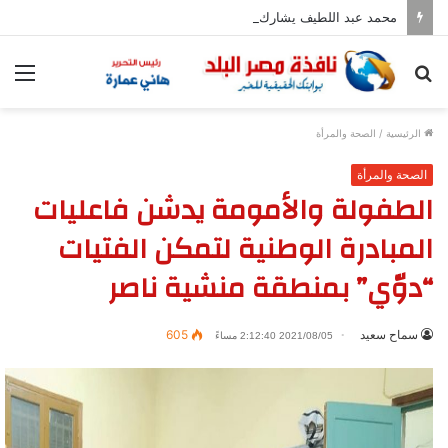
محمد عبد اللطيف يشارك في مؤتمر رؤساء الجامعات العالمي للسلام بجامعة هيروشيما
بحث
الق
عن
الرئيسية
/
الصحة والمرأة
الصحة والمرأة
الطفولة والأمومة يدشن فاعليات
المبادرة الوطنية لتمكن الفتيات
“دوّي” بمنطقة منشية ناصر
سماح سعيد
605
2021/08/05 2:12:40 مساءً