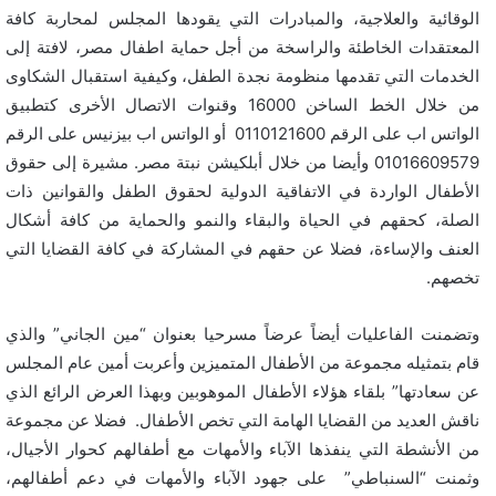
الوقائية والعلاجية، والمبادرات التي يقودها المجلس لمحاربة كافة
المعتقدات الخاطئة والراسخة من أجل حماية اطفال مصر، لافتة إلى
الخدمات التي تقدمها منظومة نجدة الطفل، وكيفية استقبال الشكاوى
من خلال الخط الساخن 16000 وقنوات الاتصال الأخرى كتطبيق
الواتس اب على الرقم 0110121600 أو الواتس اب بيزنيس على الرقم
01016609579 وأيضا من خلال أبلكيشن نبتة مصر. مشيرة إلى حقوق
الأطفال الواردة في الاتفاقية الدولية لحقوق الطفل والقوانين ذات
الصلة، كحقهم في الحياة والبقاء والنمو والحماية من كافة أشكال
العنف والإساءة، فضلا عن حقهم في المشاركة في كافة القضايا التي
تخصهم.
وتضمنت الفاعليات أيضاً عرضاً مسرحيا بعنوان “مين الجاني” والذي
قام بتمثيله مجموعة من الأطفال المتميزين وأعربت أمين عام المجلس
عن سعادتها” بلقاء هؤلاء الأطفال الموهوبين وبهذا العرض الرائع الذي
ناقش العديد من القضايا الهامة التي تخص الأطفال. فضلا عن مجموعة
من الأنشطة التي ينفذها الآباء والأمهات مع أطفالهم كحوار الأجيال،
وثمنت “السنباطي” على جهود الآباء والأمهات في دعم أطفالهم،