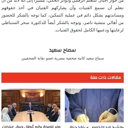
من حوار أجيال للتعلم الرقمي ودوائر الحكي، مشيرَا إلى أنه لابد من أن
نتعلم أن نسمع الفتيات وأن يشاركهم الفتيان في أخذ حقوقهم
ومساندتهم بشكل دائم في عملية التمكين، كما توجه بالشكر للحضور
من أهالي منشية ناصر، وتوجه بالشكر أيضاً للدكتورة سحر السنباطي
لرعايتها ودعمها الكامل لحقوق الفتيات.
سماح سعيد
سماح سعيد كاتبة صحفية مصرية،عضو نقابة الصحفيين
مقالات ذات صلة
وزير الصحة يكرم أبطال حريق عيادات
«الشيخ زايد التخصصي» ينقذ حياة