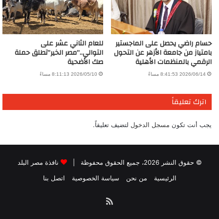
حسام راضي يحصل على الماجستير
للعام الثاني عشر على
بامتياز من جامعة الأزهر عن التحول
التوالي..”مصر الخير”تطلق حملة
الرقمي بالمنظمات الأهلية
صك الأضحية
2026/06/14 8:41:53 مساءً
2026/05/10 8:11:13 مساءً
اترك تعليقاً
يجب أنت تكون
مسجل الدخول
لتضيف تعليقاً.
© حقوق النشر 2026، جميع الحقوق محفوظة |
نافذة مصر البلد
الرئيسية
من نحن
سياسة الخصوصية
اتصل بنا
ملخص