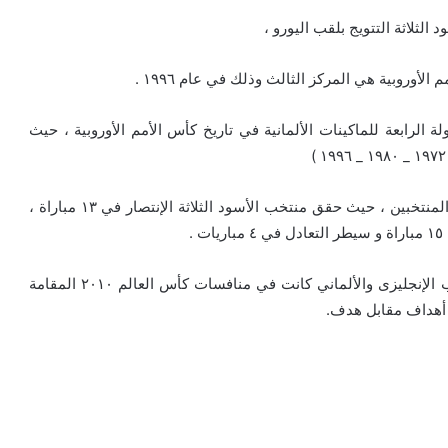
الثلاثة التتويج بلقب اليورو ،
أوروبية هي المركز الثالث وذلك في عام ١٩٩٦ .
ة الرابعة للماكينات الألمانية في تاريخ كأس الأمم الأوروبية ، حيث
وفي سياق منفصل ، تعُد مبارة اليوم المباراة رقم ٣٣ بين المنتخبين ، حيث حقق منتخب الأسود الثلاثة الإنتصار في ١٣ مباراة ،
.
والجدير بالذكر أن ، أخر مواجهة رسمية جمعت بين المنتخب الإنجليزى والألماني كانت في منافسات كأس العالم ٢٠١٠ المقامة
ة أهداف مقابل هدف.