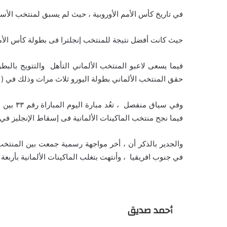
في تاريخ كأس الأمم الأوروبية ، حيث لم يسبق لمنتخب الأسود 
حيث كانت أفضل نتيجة للمنتخب إنجلترا فى بطولة كأس الأمم ال
فيما يسعى لاعبو المنتخب الألماني التأهل والتتويج بالبطول
حقق المنتخب الألماني بطولة اليورو ثلاث مرات وذلك في ( ١٩٧٢ _ ١٩٨٠ _ ١٩٩٦ )
فيما نجح منتخب الماكينات الألمانية فى إسقاط الإنجليز في ١٥ مباراة و سيطر التعادل في ٤ مباريات 
في جنوب افريقيا ، وأنتهت بتغلب الماكينات الألمانية بأربع
أحمد صديق