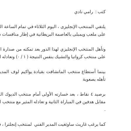
كتب : رامي نادي
يلتقي المنتخب الإنجليزى ، اليوم الثلاثاء في تمام الساعة ا
على ملعب ويمبلى بالعاصمة البريطانية في إطار منافسات دور ال ١٦ من بطولة كأس الأمم الأورو
وتأهل المنتخب الإنجليزي لهذا الدور بعد تمكنه من صدارة
على منتخب كرواتيا والتشيك بنفس النتيجة ( ١ / ٠) وتعادله السلبي مع منتخب اسكتلندا ليتصدر المجموعة برصيد ٧ نقاط .
بينما أستطاع منتخب المانشافت بقيادة يواكيم لوف المدي
تأهله بصعوبة
برصيد ٤ نقاط ، بعد خسارته الأولى أمام منتخب الديو
مقابل هدفين في المباراة الثانية و تعادله المثير مع منتخب ا
.
كما يرغب غاريث ساوثغيت المدير الفني لمنتخب إنجلترا ، فى