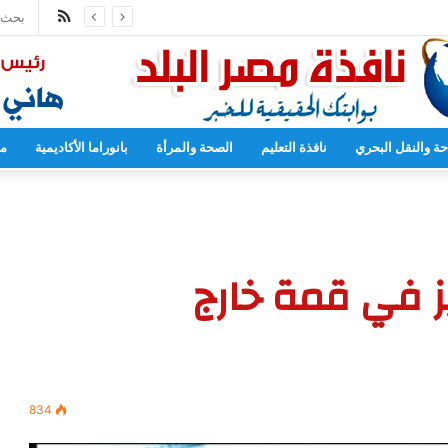
ملخص
مدارس بدءا من العام المقبل
الموقع
RSS
حة والنقل البحري
نافذة التعليم
الصحة والمرأة
بانوراما الأكاديمية
مح
ليز في قمة خارج
834