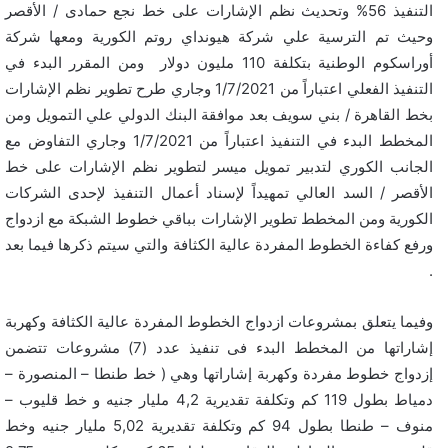
التنفيذ 56% وتحديث نظم الإشارات على خط نجع حمادى / الأقصر
وحيث تم الترسية علي شركة هيونداي روتم الكورية ومعها شركة
أوراسكوم الوطنية بتكلفة 110 مليون دولار ومن المقرر البدء في
التنفيذ الفعلي اعتباراً من 1/7/2021 وجاري طرح تطوير نظم الإشارات
بخط القاهرة / بني سويف بعد موافقة البنك الدولي علي التمويل ومن
المخطط البدء في التنفيذ اعتباراً من 1/7/2021 وجاري التفاوض مع
الجانب الكوري لتدبير تمويل ميسر لتطوير نظم الإشارات على خط
الأقصر / السد العالي تمهيداً لإسناد أعمال التنفيذ لإحدى الشركات
الكورية ومن المخطط تطوير الإشارات بباقي خطوط الشبكة مع ازدواج
ورفع كفاءة الخطوط المفردة عالية الكثافة والتي سيتم ذكرها فيما بعد
.
وفيما يتعلق بمشروعات ازدواج الخطوط المفردة عالية الكثافة وكهربة
إشاراتها من المخطط البدء فى تنفيذ عدد (7) مشروعات تتضمن
إزدواج خطوط مفردة وكهربة إشاراتها وهي ( خط طنطا – المنصورة –
دمياط بطول 119 كم وتكلفة تقديرية 4,2 مليار جنيه و خط قليوب –
منوف – طنطا بطول 94 كم وتكلفة تقديرية 5,02 مليار جنيه وخط