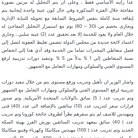
عدا راتبه الأساسي فقط ، وعلى أن يتم التحليل له مرتين بصورة
مفاجئة خلال الفترة المذكورة وفي حال كون عينة واحدة إيجابية يتم
إيقافه سنة كاملة بنفس الشروط السابقة مع تحويله للنيابة الإدارية
ويجازى بخصم من (30 – 60) يوم مع استمرار التحليل المفاجئ له
خلال العام ولا يعود للخدمة إلا بعد تحقيق عدد (2) عينة سلبي ، وجاري
اعتماد لائحة جديدة من مجلس الدولة تتضمن تغليظ العقوبة لتصل إلي
فصل متعاطي المخدرات تماما من الخدمة وقد أدي هذا إلي انخفاض
نسبة المتعاطين إلي 1 % بدلاً من 5 % .وتنفيذ دورات تدريبية لرفع
المستوي الفني والسلوكي ومهارات التعامل مع الجمهور .
واشار الوزير ان تأهيل وتدريب ورفع مستوى يتم من خلال تنفيذ دورات
تدريبية لرفع المستوي الفني والسلوكي ومهارات التعامل مع الجمهور
وتم تدريب عدد ( 5) سائق بالولايات المتحدة الأمريكية, وتم صدور
قرارات سفر لتدريب عدد (10) سائقين بالإضافة الى عدد (40) فنى
ومهندس للاسف لم يتم سفرهم نظراً لظروف جائحة كورونا وتم تدريب
عدد ( 40) سائق بمعهد تدريب السائقين بورش الفرز بهيئة السكة
الحديد وتم تدريب عدد ( 100) مهندس ميكانيكا وكهرباء وفنيو ميكانيكا
وكهرباء بمصر وتم تنفيذ ندوات تثقيفية لعدد 500 سائق بمراكز التدريب