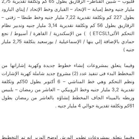
قليوب – شبين القناطر– الزقازيق بطول 65 كم وتكلفة تقديرية 2,75
مليار جنيه وخط إمبابة – الإتحاد – القبارى وخط الإتحاد / إيتاي البارود
بطول 227 كم وتكلفة تقديرية 7,22 مليار جنيه وخط طنطا – زفتى –
الزقازيق بطول 56 كم وتكلفة تقديرية 3,14 مليار جنيه وتدبير نظام
التحكم الألىETCSL1 ) ) من الإسكندرية / القاهرة / أسيوط / نجع
حمادي بالإضافة إلي بنها / الإسماعيلية / بورسعيد بتكلفة 2,75 مليار
جنيه )
وفيما يتعلق بمشروعات إنشاء خطوط جديدة وكهربة إشاراتها من
المخطط البدء فى تنفيذ عدد (2) مشروع جديد شاملة كهربة الإشارات
ونظم التحكم وهي خط المناشي – 6 أكتوبر بطول 50كم وتكلفة
تقديرية 3,2 مليار جنيه وخط الروبيكي – العاشر من رمضان – بلبيس
وربطه بالميناء الجاف المخطط إنشاؤه بالعاشر من رمضان بطول
61كم وتكلفة تقديرية حوالي 4 مليار جنيه .
وفيما يتعلق بمشروعات تطوير الورش اوضح الوزير انه تم التخطيط