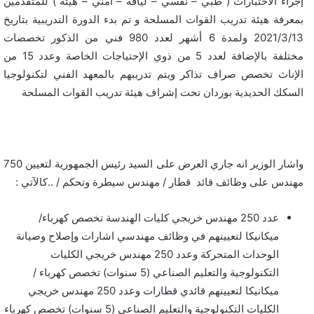
إجراء الاختبارات ( طبي – نفسي – لياقة – أمني – هيئة ) للمتقدمين
بمعرفة هيئة تدريب القوات المسلحة و تم بدء الدورة التدريبية بتاريخ
2021/3/13 ولمدة 6 أشهر لعدد 980 فني من الذكور تخصصات
مختلفة بالإضافة لعدد 5 من ذوي الإحتياجات الخاصة وعدد 15 من
الإناث تخصص صراف تذاكر ويتم تدريبهم بالمعهد الفني لتكنولوجيا
السكك الحديدية بوردان تحت إشراف هيئة تدريب القوات المسلحة
واشار الوزير انه جاري العرض على السيد رئيس الجمهورية لتعيين 750
مهندس على وظائف قائد قطار / مهندس سيطرة وتحكم / ..كالآتي :
عدد 250 مهندس خريجي كليات الهندسة تخصص كهرباء/
ميكانيكا لتعيينهم في وظائف مهندسي اشارات وإصلاح وصيانة
الوحدات المتحركة وعدد 250 مهندس خريجي الكليات
التكنولوجية والتعليم الصناعي (5 سنوات) تخصص كهرباء /
ميكانيكا لتعيينهم قائدي قطارات وعدد 250 مهندس خريجي
الكليات التكنولوجية والتعليم الصناعي (5 سنوات) تخصص كهرباء