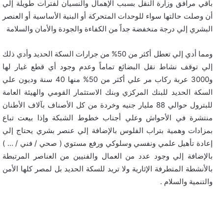
باقي مرافق وزارة النقل بسبب الإهمال والنسيان لفترات طويلة إلي
أن وصلت حالتها سواء للوحدات المتحركة أو البنية الأساسية أو العنصر
البشري إلي درجة منخفضة جداً من الكفاءة والجودة والأمان والسلامة
ومما أدي إلي تعطل أكثر من 50% من جرارات السكة الحديد وأدي ذلك
إلي توقف نشاط نقل البضائع تماماً وعدم وجود أي قطع غيار لها
و3000 عربة ركاب مر علي أكثر من 50% منها 40 سنة وديون علي
السكة الحديد للبنك المركزي وبنك الاستثمار القومي والهيئة العامة
للبترول حوالي 88 مليار جنيه وخردة من كل الأصناف بآلاف الأطنان
منتشرة في الأحواش وعلي أجناب خطوط الشبكة وإذا بيعت تباع
بمزادات وهمية بتراب الفلوس بالإضافة إلي عنصر بشري يحتاج إلي
إعادة تأهيل علمي ونفسي وسلوكي ورفع مستوي ( صحي / فني / … )
بالإضافة إلي وجود عدد من العمال والفنيين من العناصر المرتبطة
بالأنشطة المتطرفة الإثارية ولا تريد للسكة الحديد بل لمصر كلها الأمن
والتنمية والسلام .