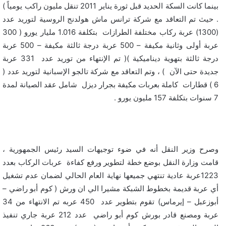
بينما كانت السكة الحديد قبل ثورة يناير 2011 تنقل مليون راكب يومياً )
. حيث تم التعاقد مع شركة ترانس ماش هولدنج الروسية لتوريد عدد
(1300) عربة ركاب مختلفة الطرازات بتكلفة 1.016 مليار يورو ( 300
عربة أولى وثانية مكيفة – 500 عربة درجة ثالثة مكيفة – 500 عربة
درجة ثالثة بتهوية ديناميكية )( تم الإنتهاء من توريد عدد 331 عربة
جديدة حتى الآن ) ، وتم التعاقد مع شركة تالجو الإسبانية لتوريد عدد (
6 ) قطارات كاملة بعربات مكيفة بجرار ديزل شامل عقد الصيانة لمدة
7 سنوات بتكلفة 157 مليون يورو .
وصرح وزير النقل أنه في ضوء توجيهات السيد رئيس الجمهورية ،
قامت وزارة النقل بوضع خطة لتطوير ورفع كفاءة عربات الركاب بعدد
1223عربة عادية تنتهي جميعها نهاية العام الحالي لضمان عدم تشغيل
أي عربة قديمة بخطوط الشبكة مشيرا الي ان ورش ( كوم أبو راضي –
أبوزعبل – إيرماس) تقوم بتطوير عدد 450 عربه تم الانتهاء من 34
عربة ومصنع قادر بورش كوم أبو راضي عدد 212 عربة جاري تنفيذ