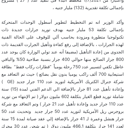
واعتباراً من 1/7/2021 مخطط البدء فى تنفيذ عدد ( 27 ) مشروع
بإجمالى تكلفة تقديرية (132) مليار جنيه ،
وأكد الوزير انه تم التخطيط لتطوير أسطول الوحدات المتحركة
بإجمالى تكلفة 53 مليار جنيه بهدف توريد جرارات جديدة ذات
تكنولوجيا متطورة ومزودة بحاسب آلي للوقوف على الحالة الفنية
لهذه الجرارات ، بالإضافة إلى رفع كفاءة وتأهيل الجرارت القديمة ذات
الجدوى من إعادة التأهيل (مضيفا أنه عند تولي الوزارة كان يوجد عدد
800 جرار الصالح منها حوالي 400 جرار بنسبة صلاحية 50% والباقي
عاطل تكفي لتسيير عدد 750 رحلة يومياً ”قطارات ركاب فقط“ بطاقة
استيعابية 700 ألف راكب يوميا بدون نقل بضائع ) حيث تم التعاقد مع
شركة جنرال الكتريك الأمريكية لتوريد عدد 110 جرار جديد (GE )
وإعادة تأهيل عدد 81 جرار بالإضافة الي الدعم الفني لمدة (15) سنة
شاملة توريد قطع الغيار بتكلفة 602 مليون دولار ( تم الإنتهاء من توريد
عدد 110 جرار جديد وإعادة تأهيل عدد 21 جرار ) وتم التعاقد مع شركة
بروجرس ريل الأمريكية لتوريد عدد 50 جرار جديد وتحديث عدد 50
جرار هنشل وعمرة لـ 41 جرار بالإضافة إلي عقد صيانة لمدة 15 سنة
لعدد 141 جرار بتكلفة 466,1 مليون دولار ( تم شحن عدد 30 محرك