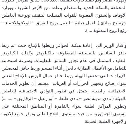
المختلفة بالسكة الحديد واستقدام وعاظ من الأزهر الشريف ووزارة
الأوقاف والشئون المعنوية للقوات المسلحة لتثقيف وتوعية العاملين
وترسيخ مبادئ ( العمل عبادة – العمل بروح الفريق – الولاء والانتماء –
رفع الروح المعنوية ….).
واشار الوزير الى إعادة هيكلة الحوافز وربطها بالإنتاج حيث تم ربط
حافز السائقين بالمسافة المقطوعة بالكيلومتر وكذلك الكيلومتر
النظيف المتمثل في عدم تجاوز السائق للتعليمات وسرعة استجابته
للتعامل مع الأعطال الطارئة بالجرار أثناء المسير وربط حافز المحصلين
بالإيرادات التي تحققها الهيئة وربط حافز عمال الورش بالإنتاج الفعلي
سواء إصلاح وتجهيز الجرارات أو العربات مضيفا ان تطوير الخدمات
الاجتماعية والطبية يتمثل في تطوير النوادي الاجتماعية للعاملين
بالهيئة ( نادي مدينة نصر – نادي طنطا – أبو زعبل – الزقازيق – ……..)
وتطوير المراكز الطبية سواء بالقاهرة أو المناطق المختلفة علي
مستوي الجمهورية من حيث مستوى العلاج الطبي وتوفر جميع الادوية
والأجهزة الطبية الحديثة