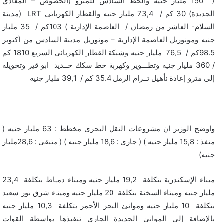
/ 150 مليار جنيه والخط السادس للمترو (الخصوص – المعادي
الجديدة) 30 كم / 73,4 مليار جنيه والقطار الكهربائى LRT (مدينة
السلام- العاشر من رمضان / العاصمة الإدارية ) 103كم / 35 مليار
جنيه ومونوريل العاصمة الإدارية – مونوريل مدينة السادس من أكتوبر
98.5كم / 76,5 مليار جنيه وشبكة القطار الكهربائى السريع 1810 كم
/ 360 مليار جنيه وتطـــوير وكهربة خط سكك حــديد ابو قير وتحويله
إلى مترو إعادة تأهيل تــرام الرمل 35.4 كم / 39,1 مليار جنيه
واوضح الوزير ان مشروعات النقل البحرى مخطط : 63 مليار جنيه (
منفذ : 15,8 مليار جنيه ) ( جارى : 18,6 مليار جنيه ) ( متبقى : 28,6مليار
جنيه)
ميناء الإسكندرية بتكلفة 19,2 مليار جنيه وميناء دمياط بتكلفة 23,4
مليار جنيه وميناء السخنة بتكلفة 20 مليار جنيه وميناء شرق بور سعيد
بتكلفة 10 مليار جنيه وموانئ البحر الأحمر بتكلفة 10,3 مليار جنيه
بالإضافة إلى الموانئ الجديدة الجاري تنفيذها بواسطة القوات