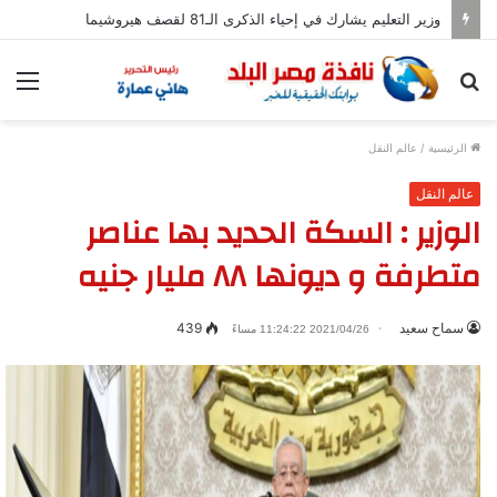
وزير التعليم يشارك في إحياء الذكرى الـ81 لقصف هيروشيما
بحث
الق
عن
الرئيسية
/
عالم النقل
عالم النقل
الوزير : السكة الحديد بها عناصر
متطرفة و ديونها ٨٨ مليار جنيه
سماح سعيد
439
2021/04/26 11:24:22 مساءً