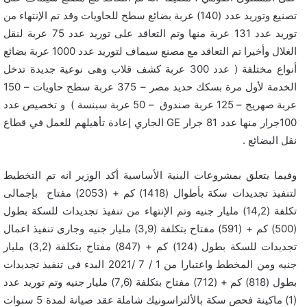
تصنيع وتوريد عدد (140) عربة بضائع سطح للحاويات وقد تم الإنتهاء من
توريد عدد 131 عربة منها وتم التعاقد على توريد عدد 75 عربة لنقل
الغلال وأخيرا تم التعاقد مع مصنع سيماف لتوريد عدد 1000 عربة بضائع
أنواع مختلفة ( عدد 300 عربة كشف قلاب وهى نوعية جديدة تدخل
الخدمة لأول مرة بسكك حديد مصر – 375 عربة سطح حاويات – 150
عربة صهريج – 125 عربة صندوق – 50 عربة سبنسة ) و تخصيص عدد
100جرار منها عدد 81 جرار GE الجاري إعادة تأهيلهم للعمل في قطاع
نقل البضائع .
وفيما يتعلق بمشروعات البنية الأساسية أكد الوزير انه تم التخطيط
لتنفيذ تجديدات سكة بأطوال (1418) كم + (2053) مفتاح بإجمالى
تكلفة (14,2) مليار جنيه وتم الإنتهاء من تنفيذ تجديدات للسكة بطول
(500) كم + (591) مفتاح بتكلفة (3,9) مليار جنيه وجارى تنفيذ اعمال
تجديدات للسكة بطول (124) كم + (847) مفتاح بتكلفة (3,2) مليار
جنيه ومن المخطط واعتبارا من 1 / 7 /2021 البدء فى تنفيذ تجديدات
بطول (818) كم + (712) مفتاح بتكلفة (7,6) مليار جنيه وتم توريد عدد
(1) ماكينة فحص سكة بالألتراسونيك شاملة عقد صيانة لمدة 5 سنوات