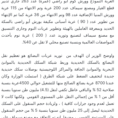
العربة النموذج وورش كوم أبو راضي (عمرة) عدد 263 جاري تدبير
قطع الغيار ومصنع سيماف عدد 200 عربة وتم الانتهاء من 115 عربة
وورش المنيا الإضافية عدد 98 وتم الانتهاء من 36 عربة كما تم الإنتهاء
من تطوير عدد ( 90 ) عربة أسبانى مكيفة بورش أبو راضى بالسكة
الحديد وبمعرفة العاملين بالهيئة وتطوير عربات النوم وجارى التنسيق
مع مصنع سيماف لتصنيع وتوريد عدد ( 200 ) عربة نوم بأحدث
المواصفات العالمية وبنسبة تصنيع محلي لا تقل عن 40%.
واوضح الوزير ان الهدف من توريد عربات البضائع هو تعظيم نقل
البضائع بالسكك الحديدية وربط شبكة السكك الحديدية بالموانئ
البحرية والموانئ الجافة والمراكز اللوجيستية بوصلات سكك حديدية
جديدة لتخفيف الضغط على شبكة الطرق ( استملت الوزارة وكان
عندنا 8700 عربة بضائع الصالح منها للتشغيل حوالي 4500عربة بنسبة
صلاحية 52 % والباقي عاطل تكفي لنقل (4.5) مليون طن سنويا بنسبة
أقل من 1 % من إجمالي النقل على المستوى القومي ولكنها كانت لا
تعمل لعدم وجود جرارات كافية ) ، ولزيادة حجم المنقول على السكك
الحديدية ليصل إلى 25 مليون طن سنويا بنسبة 5 % من حجم المنقول
على المستوى القومي ، مضيفا انه تم التعاقد مع مصنع سيماف على