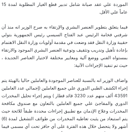
الموردة علي عقد صيانة شامل تدبير قطع الغيار المطلوبة لمدة 15
عاماً علي الأقل.
فيما يتعلق بتطوير العنصر البشري والإرتقاء به صرح الوزير انه منذ أن
شرفني فخامة الرئيس عبد الفتاح السيسي رئيس الجمهورية بتولي
حقيبة وزارة النقل فقد وضعت في مقدمة أولويات وزارة النقل الاهتمام
بإعادة تأهيل وتدريب وتثقيف وتوعية العنصر البشري الموجود والارتقاء
بمستواه الفني ووضع آلية ومعايير مختلفة لاختيار العناصر الجديدة ،
حيث تم تنفيذ الإجراءات الآتية:
واضاف الوزير انه بالنسبة للعناصر الموجودة والعاملين حاليا بالهيئة يتم
إجراء الكشف الطبي الدوري علي جميع العاملين (إجمالي عدد العاملين
43591 ألف منهم عدد 3230 قائد قطار ) ويتم إجراء تحليل المخدرات
الدوري والمفاجئ علي جميع العاملين بالتعاون مع صندوق مكافحة
المخدرات وعلاج الإدمان مع تطبيق إجراءات محددة طبقاً للائحة حيث
يتم استبعاد من يثبت تعاطيه المخدرات من طوائف التشغيل لمدة (6)
أشهر ولا يتحصل خلال هذه الفترة على أي حافز تحت أي مسمى فيما