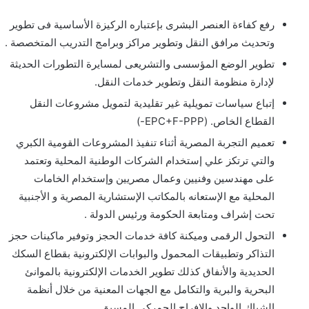
رفع كفاءة العنصر البشرى بإعتباره الركيزة الأساسية فى تطوير
وتحديث مرافق النقل وتطوير مراكز وبرامج التدريب المتخصصة .
تطوير الوضع المؤسسى والتشريعى لمسايرة التطورات الحديثة
لإدارة منظومة النقل وتطوير خدمات النقل.
إتباع سياسات تمويلية غير تقليدية لتمويل مشروعات النقل
القطاع الخاص. (EPC+F-PPP-)
تعميم التجربة المصرية أثناء تنفيذ المشروعات القومية الكبري
والتي ترتكز علي إستخدام الشركات الوطنية المحلية وتعتمد
على مهندسين وفنيين وعمال مصريين وإستخدام الخامات
المحلية مع الإستعانه بالمكاتب الإستشارية المصرية و الأجنبية
تحت إشراف ومتابعة الحكومة ورئيس الدولة .
التحول الرقمى وميكنة كافة خدمات الحجز وتوفير ماكينات حجز
التذاكر وتطبيقات المحمول والبوابات الإلكترونية بقطاع السكك
الحديدية والأنفاق كذلك تطوير الخدمات الإلكترونية بالموانئ
البحرية والبرية والتكامل مع الجهات المعنية من خلال أنظمة
الشباك الواحد والإفراج الجمركى المسبق.