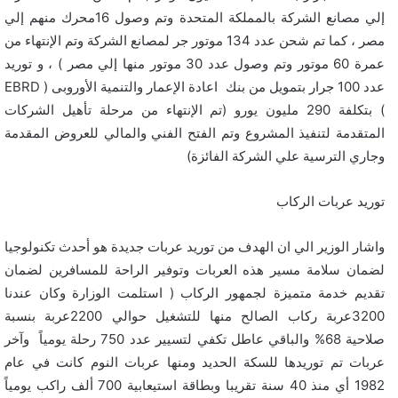
إلي مصانع الشركة بالمملكة المتحدة وتم وصول 16محرك منهم إلي
مصر ، كما تم شحن عدد 134 موتور جر لمصانع الشركة وتم الإنتهاء من
عمرة 60 موتور وتم وصول عدد 30 موتور منها إلي مصر ) ، و توريد
عدد 100 جرار بتمويل من بنك اعادة الإعمار والتنمية الأوروبى ( EBRD
) بتكلفة 290 مليون يورو (تم الإنتهاء من مرحلة تأهيل الشركات
المتقدمة لتنفيذ المشروع وتم الفتح الفني والمالي للعروض المقدمة
وجاري الترسية علي الشركة الفائزة)
توريد عربات الركاب
واشار الوزير الي ان الهدف من توريد عربات جديدة هو أحدث تكنولوجيا
لضمان سلامة مسير هذه العربات وتوفير الراحة للمسافرين لضمان
تقديم خدمة متميزة لجمهور الركاب ( استلمت الوزارة وكان عندنا
3200عربة ركاب الصالح منها للتشغيل حوالي 2200عربة بنسبة
صلاحية 68% والباقي عاطل تكفي لتسيير عدد 750 رحلة يومياً وآخر
عربات تم توريدها للسكة الحديد ومنها عربات النوم كانت في عام
1982 أي منذ 40 سنة تقريبا وبطاقة استيعابية 700 ألف راكب يومياً