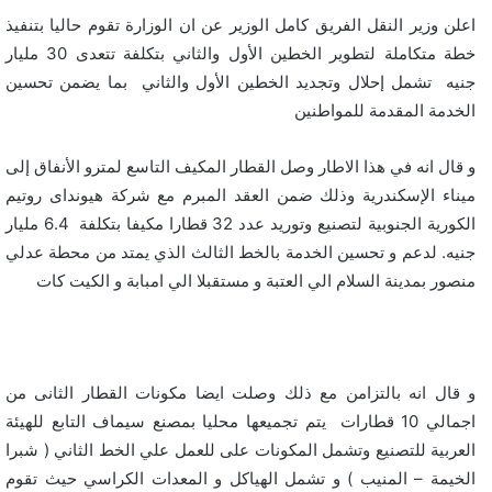
اعلن وزير النقل الفريق كامل الوزير عن ان الوزارة تقوم حاليا بتنفيذ
خطة متكاملة لتطوير الخطين الأول والثاني بتكلفة تتعدى 30 مليار
جنيه تشمل إحلال وتجديد الخطين الأول والثاني بما يضمن تحسين
الخدمة المقدمة للمواطنين
و قال انه في هذا الاطار وصل القطار المكيف التاسع لمترو الأنفاق إلى
ميناء الإسكندرية وذلك ضمن العقد المبرم مع شركة هيونداى روتيم
الكورية الجنوبية لتصنيع وتوريد عدد 32 قطارا مكيفا بتكلفة 6.4 مليار
جنيه. لدعم و تحسين الخدمة بالخط الثالث الذي يمتد من محطة عدلي
منصور بمدينة السلام الي العتبة و مستقبلا الي امبابة و الكيت كات
و قال انه بالتزامن مع ذلك وصلت ايضا مكونات القطار الثانى من
اجمالي 10 قطارات يتم تجميعها محليا بمصنع سيماف التابع للهيئة
العربية للتصنيع وتشمل المكونات على للعمل علي الخط الثاني ( شبرا
الخيمة – المنيب ) و تشمل الهياكل و المعدات الكراسي حيث تقوم