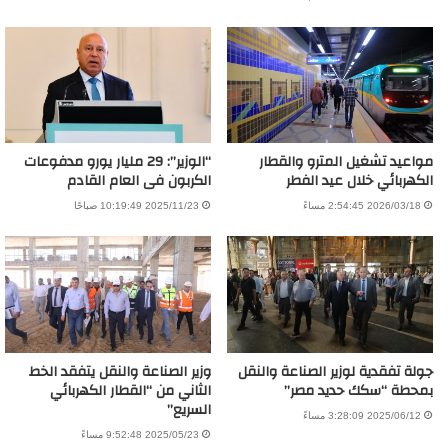
مواعيد تشغيل المترو والقطار
“الوزير”: 29 مليار يورو مدفوعات
الكهربائي خلال عيد الفطر
الكربون فى العام القادم
2026/03/18 2:54:45 مساءً
2025/11/23 10:19:49 صباحًا
جولة تفقدية لوزير الصناعة والنقل
وزير الصناعة والنقل يتفقد الخط
بمحطة “سكك حديد مصر”
الثاني من “القطار الكهربائي
السريع”
2025/06/12 3:28:09 مساءً
2025/05/23 9:52:48 مساءً