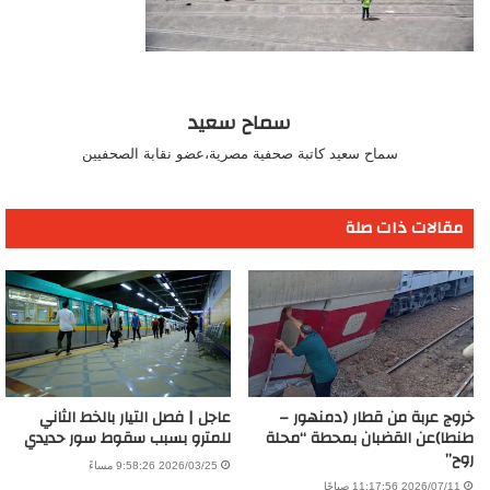
سماح سعيد
سماح سعيد كاتبة صحفية مصرية،عضو نقابة الصحفيين
مقالات ذات صلة
خروج عربة من قطار (دمنهور –
عاجل | فصل التيار بالخط الثاني
طنطا)عن القضبان بمحطة “محلة
للمترو بسبب سقوط سور حديدي
روح”
2026/03/25 9:58:26 مساءً
2026/07/11 11:17:56 صباحًا