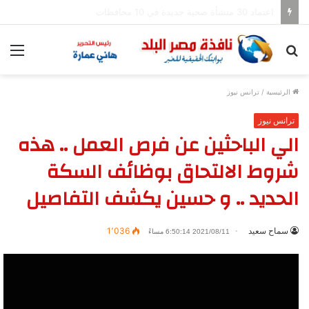
احذروا المناهج المزيفة من «البكالوريا المصرية»
بحث
الق
عن
الرئيسية
/
ترانس نيوز
ترانس نيوز
الي الباحثين عن فرص العمل .. هذه
شروط الالتحاق بوظائف السكة
الحديد .. و حسين يكشف التفاصيل
سماح سعيد
1٬036
2021/08/11 6:50:14 مساءً