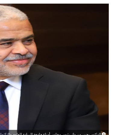
الدكتور يحيى مبروك رئيس مجلس أمناء جامعة الريادة للعلوم والتكنولو