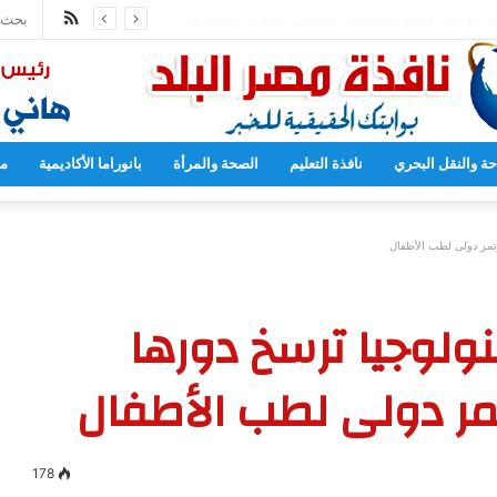
ملخص
81 لقصف هيروشيما
الموقع
RSS
حة والنقل البحري
نافذة التعليم
الصحة والمرأة
بانوراما الأكاديمية
مح
مؤتمر دولى لطب الأطفال
كنولوجيا ترسخ دورها
مر دولى لطب الأطفال
178