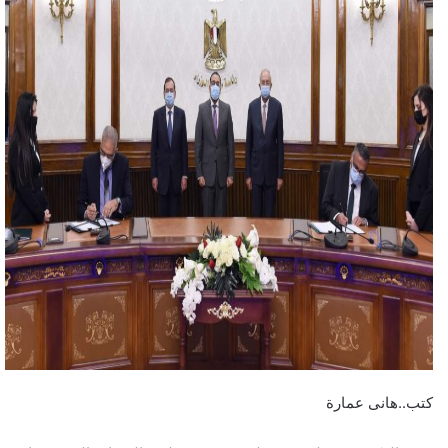
كتب..هانى عمارة