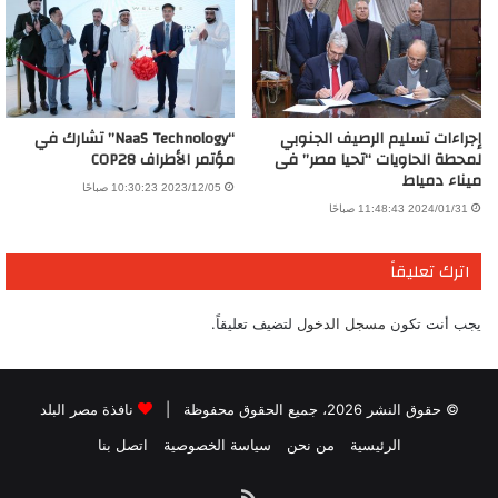
إجراءات تسليم الرصيف الجنوبي
“NaaS Technology” تشارك في
لمحطة الحاويات “تحيا مصر” فى
مؤتمر الأطراف COP28
ميناء دمياط
2023/12/05 10:30:23 صباحًا
2024/01/31 11:48:43 صباحًا
اترك تعليقاً
يجب أنت تكون
مسجل الدخول
لتضيف تعليقاً.
© حقوق النشر 2026، جميع الحقوق محفوظة |
نافذة مصر البلد
الرئيسية
من نحن
سياسة الخصوصية
اتصل بنا