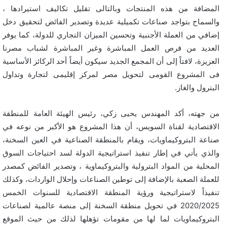
المضافة من هذه المنتجات وبالتالى تقليل تكاليف استيرادها ،
والسماح بتواجد صناعات تكميلية عديدة وتصدير الفائض لتحقيق دخل
إضافي من العملة الأجنبية وتحسين الميزان التجاري للدولة، كما يوفر
العديد من فرص العمل المباشرة وغير المباشرة لشباب مصرنا
العزيزة، لافتاً إلى أن المجمع الجديد سيكون أيضاً أحد الركائز الأساسية
فى المشروع القومى لتحويل مصر لمركز إقليمى لتجارة وتداول
البترول والغاز.
من جهته، أكد المهندس يحيى زكي، رئيس الهيئة العامة للمنطقة
الاقتصادية لقناة السويس، أن هذا المشروع هو الأكبر من نوعه في
صناعة البتروكيماويات، ويقام بالمنطقة الصناعية في العين السخنة،
والذي يأتي في إطار تنفيذ استراتيجية الدولة لسد احتياجات السوق
المحلية من المواد البترولية والبتروكيماوية ، وتصدير الفائض كمصدر
للعملة الصعبة بالإضافة إلى توطين الصناعات وإحلال الواردات، وكذلك
تنفيذاً لاستراتيجية ورؤية المنطقة الاقتصادية للسنوات الخمس
2020/2025 في تحويل منطقة السخنة إلى منصة عالمية لصناعات
البتروكيماويات لما لها من مقومات تؤهلها لذلك من حيث الموقع