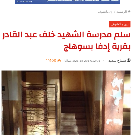
الرئيسية
/
زي ماتشوف
زي ماتشوف
سلم مدرسة الشهيد خلف عبد القادر
بقرية إدفا بسوهاج
سماح سعيد
1٬400
2017/12/01 1:21:18 صباحًا