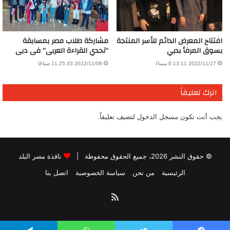
افتتاح المعرض الدائم للأسر المنتجة
مشاركة طلاب مصر بمسابقة
بسوق المرفأ بدبي
“تحدي القراءة العربى” فى دبى
2022/11/17 6:13:11 مساءً
2022/11/08 11:25:33 صباحًا
اترك تعليقاً
يجب أنت تكون
مسجل الدخول
لتضيف تعليقاً.
© حقوق النشر 2026، جميع الحقوق محفوظة |
نافذة مصر البلد
الرئيسية
من نحن
سياسة الخصوصية
اتصل بنا
ملخص
الموقع