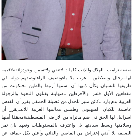
صفقة ترامب ..الهلاك والذنب كلمات لاتغني ولاتسمن..وعودزائفةلاقيمة
لها…رجال وسلاطين عرب بلا باءونضيف الراءلوصفهم..دولة في
طريقها للنسيان..وكأن ذنبها أن اسمها أرتبط بالطين ..فتكونت من
مقطعين الأول فلس والآخرطين ..صهاينة يقتلون النخوة والرجولة
العربية بدم بارد ..كائن مثير للجدل من فصيلة الحمقي يقرر أن القدس
عاصمة للكيان الصهيوني وطمس معالمها العربية للأبد..يقرر أن
اسرائيل لها الحق في ضم ماتراه من الأراضي الفلسطينيةمحققًا أمنها
وسلامتها وبسط سيادتها بل وأعترف بالمستوطنات وتعهد بأن تمر
الصفقة بلا أدني إعتراض من القاصي والداني وأعلن بكل حماقة عن