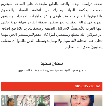
صفقة ترامب الهلاك والذنب،بالطبع مايحدث علي الساحة سيناريو
مخطط بحكمة الغباء ومبارك من أنظمة الفساد والخضوع
والخنوع،بالطبع ترامب وعد وأوفي وأنفق مليارات الدولارات وسينفق
المزيد في إزالة العقبات نحو تحقيق صفقة القرن ونهاية دولة تخلي
عنها العرب للأبد،هنيئًا لإسرائيل الصفقة وسحقًاللعرب بلاباءمع إضافة
الراء..ولكن الله مطلع وسيقضي أمرًا كان مفعولا..وسينصر الحق مهما
تخلي عنه أصحابه لأنه يمهل ولا يهمل..(وسيعلم الذين ظلموا أي منقلب
ينقلبون)صدق الله العظيم
سماح سعيد
سماح سعيد كاتبة صحفية مصرية،عضو نقابة الصحفيين
مقالات ذات صلة