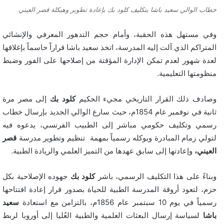
خطاب الوالي سعيد باشا بتكليف كلود بك بإعادة تطوير وهيكلة قصر العيني
وفي مستهل هذه الحقبة، وأمام حجم التدهور المعرفي والإنشائي
المتراكم الذي آلت إليه المدرسة، اتخذ سعيد باشا قراراً حاسماً بإغلاقها
لعدة شهور لعدم تمكن الإدارة المؤقتة من إصلاحها على الفور وضبط
منظومتها التعليمية.
وصادف ذلك القرار التاريخي مجيء الحكيم
كلود بك
إلى مصر مرة
ثانية في نوفمبر عام 1854م، حيث سارع الوالي الجديد بإرسال خطاب
رسمي وتكليف حكومي مباشر إلى الطبيب الفرنسي، يدعوه فيه
لتولي زمام المبادرة ويوكله رسمياً بمهمة تنظيم وتطوير مدرسة
قصر
العيني،
وإعادتها إلى سابق عهدها من التميز العلمي والريادة الطبية.
وبناءً على هذا التكليف الرسمي، باشر
كلود بك
جهوده الإصلاحية بكل
حزم، لتعود أروقة المدرسة الطبية للحياة بصدور قرار إعادة افتتاحها
رسمياً في يوم 10 سبتمبر عام 1856م، بالتزامن مع استعادة
سعيد
باشا
لسياسة إرسال البعثات العلمية والطبية العُليا إلى أوروبا لربط