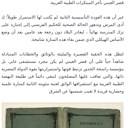
قصر العيني بآخر المبتكرات الطبية الغربية.
غير أن هذه العودة التأسيسية الثانية لم يُكتب لها الاستمرار طويلاً؛ إذ
أدى المرض وتدهور الحالة الصحية للحكيم الفرنسي إلى إجباره على
ترك المدرسة نهائياً ، ليغادر البلاد دون رجعة بعد عامين بعد أن وضع
الأساس الهيكلي الذي ضمن بقاء هذه المنارة شامخة.
لتظل هذه الحقبة القصيرة والمليئة بالوثائق والخطابات المتبادلة
شاهداً حياً على أن قصر العيني لم يكن مجرد مستشفى عابر، بل
مؤسسة راسخة الجذور ترتبط قوتها واستمراريتها بقوة الدولة المصرية
ذاتها، والتي تعاقب عليها المصلحون لتبقى دائماً في طليعة النهضة
الطبية العربية مع استشرافها الواثق لعتبة مئويته الثانية كمنارة علمية
وحضارية فريدة لا تغيب شمسها عن الشرق