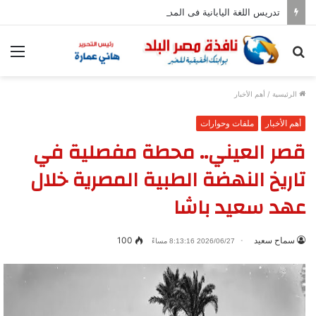
تدريس اللغة اليابانية فى المدارس بدءا من العام المقبل
بحث
الق
عن
الرئيسية
/
أهم الأخبار
أهم الأخبار
ملفات وحوارات
قصر العيني.. محطة مفصلية في
تاريخ النهضة الطبية المصرية خلال
عهد سعيد باشا
سماح سعيد
100
2026/06/27 8:13:16 مساءً