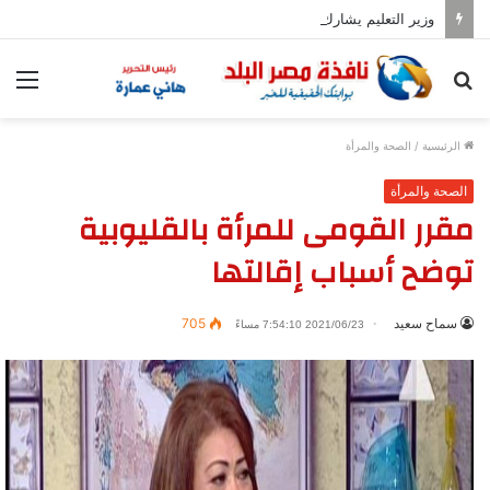
وزير التعليم يشارك في إحياء الذكرى الـ81 لقصف هيروشيما
بحث
الق
عن
الرئيسية
/
الصحة والمرأة
الصحة والمرأة
مقرر القومى للمرأة بالقليوبية
توضح أسباب إقالتها
سماح سعيد
705
2021/06/23 7:54:10 مساءً