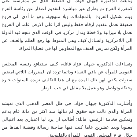
وتابعت الدكتورة جيهان فؤاد، أن الضغط الذى تم ممارسته على
كمقررة الفرع تم بطرق غير مباشرة لتقديم اعتذار عن رئاسة الفرع
ويتم تشكيل الفروع بالمجاملات وبلا منهجية، وهو ما أدي الي فروع
ضعيفة تعمل بتقديم ارقام فقط وليس اثرا علي الارض علما ان الفروع
تعمل بلا ميزانية ولا خطة وتدار مركزيا في الوقت الذي تتجه فيه الدولة
الي اللامركزية واتساءل كيف وهي المنوط بها رفع الظلم والعنف عن
المرأة ولكن تمارس العنف مع المعاونين لها في قضايا المراة.
وتساءلت الدكتورة جيهان فؤاد قائلة، كيف ستدافع رئيسة المجلس
القومى للمرأة عن باقي النساء ودائما تردد ان المقررات اللاتي امضين
سنوات يكفي لهن تلك المدة مع ان هذا التكليف تزيده السنوات خبرة
وحنكة وتواصل وهو عمل بلا مقابل في حب الوطن.
وأشارت الدكتورة جيهان فؤاد، في ظل العصر الذهبي الذي تعيشه
المراة والذي نالت فيه حقوق لم تنالها منذ اكثر من مائة عام بدعم
وتمكين فخامة الرئيس، قائلة: أطالب ان يرد ليا اعتباري بعد اغتيالي
معنويا وبعد عشرين عاما كنت فيها صاحبة رسالة وقضية انفذها من
خلال فرع المجلس القومي للمرأة بالقليوبية.