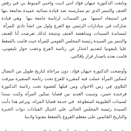
وتابعت الدكتورة جيهان فؤاد انني اديت واجبي المنوط بي في رفض
العنف والتنمر الذي تم ممارسته ضد قيادة نسائية عميدة بجامعة بنها
في استبعاد اسمها من السيدات لرئاسة جامعة بنها وهي قيادة
شاركت في مبادارات الرئيس مع الفرع واول من انشأ نادي للمرأة
لمساندة السيدات ومناهضة العنف ونتيجة لذلك تعرضت أنا للعنف
والتنمر من السيدة رئيسة المجلس القومي للمرأة حيث قامت بالضغط
عليا تليفونيا لتقديم اعتذار عن رئاسة الفرع وعقب حوار تليفوني،
قامت بعده باصدار قرار بإقالتي.
وأوضحت الدكتورة جيهان فؤاد، دون مراعاة لتاريخ طويل من النضال
لتمكين المرأة عملت فيه كمقررة للفرع تحت رئاسة السفيرة ميرفت
التلاوي فِي زمن الاخوان ومن قبلها كعضوة تحت رئاسة الدكتورة
فرخندة حسن، وتبنيت العديد من قضايا تمكين المرأة وكنت سندا
لسيدات القليوبية كمتطوعة في خدمة قضايا المراة، وبرغم هذا دأبت
السيدة رئيسة المجلس الحالى علي اغتيال القيادات ذوات الخبرة
والتاريخ القائمين على معظم الفروع بالضغط معنويا وادبيا.