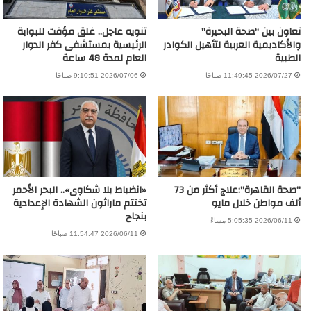
تعاون بين “صحة البحيرة”
تنويه عاجل.. غلق مؤقت للبوابة
والأكاديمية العربية لتأهيل الكوادر
الرئيسية بمستشفى كفر الدوار
الطبية
العام لمدة 48 ساعة
2026/07/27 11:49:45 صباحًا
2026/07/06 9:10:51 صباحًا
“صحة القاهرة”:علاج أكثر من 73
«انضباط بلا شكاوى».. البحر الأحمر
ألف مواطن خلال مايو
تختتم ماراثون الشهادة الإعدادية
بنجاح
2026/06/11 5:05:35 مساءً
2026/06/11 11:54:47 صباحًا