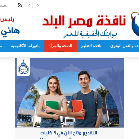
ملخص
محمد عبد اللطيف يشارك في مؤتمر رؤساء الجامعات العالمي للسلام بجامعة هيروشيما
الموقع
RSS
حة والنقل البحري
نافذة التعليم
الصحة والمرأة
بانوراما الأكاديمية
مح