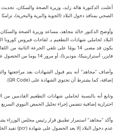
أعلنت الدكتورة هالة زايد، وزيرة الصحة والسكان، تحديث 
الصحي بمنافذ دخول البلاد (الجوية والبرية والبحرية)، تزامن
وأوضح الدكتور خالد مجاهد، مساعد وزيرة الصحة والسكان ل
البلاد لحاملي شهادات التطعيم بـ لقاحات فيروس كورونا ا
يكون قد مضى 14 يومًا على تلقي الجرعة الثا
فايزر، أسترازينيكا، موديرنا)، أو مرور 14 يوما من الحصول على الجرعة الأولى من لقاح (جونسون أند جونسون).
وأضاف “مجاهد” أنه يتم قبول الشهادات بعد مراجعتها وا
إضافة، كما يشترط أن تحتوي الشهادة على (QR Code).
وتابع أنه بالنسبة لحاملي شهادات التطعيم القادمين من ال
احترازية إضافية تتضمن إجراء تحليل الحمض النووي السريع (ID NOW) لهم.
وأكد “مجاهد” استمرار تطبيق قرار رئيس مجلس الوزراء بشأ
عدم دخول البلاد إلا بعد الحصول على شهادة (pcr) تفيد الخلو من فيروس كورونا وذلك لغير حاملي شهادات التطعيم.