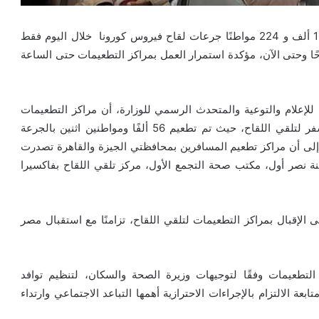
أعلنت الدكتورة هالة زايد وزيرة الصحة والسكان، تلقي 100 ألف و 224 مواطنًا جرعات لقاح فيروس كورونا خلال اليوم فقط
ًا وحتى الآن، مؤكدة استمرار العمل بمراكز التطعيمات حتى الساعة
لإعلام والتوعية والمتحدث الرسمي للوزارة، أن مراكز التطعيمات
شهدت إقبالاً كثيفًا اليوم من المواطنين والراغبين في السفر لتلقي اللقاح، حيث تم تطعيم 56 ألفًا ومواطنين اثنين بالجرعة
بالجرعة الثانية، لافتًا إلى أن مراكز تطعيم المسافرين بمحافظتي الجيزة والقاهرة تصدرت
ة نصر أول، مكتب صحة التجمع الأول، مركز تلقي اللقاح بفاكسيرا
إقبال بمراكز التطعيمات لتلقي اللقاح، تزامنًا مع استقبال مصر
لتطعيمات وفقًا لتوجيهات وزيرة الصحة والسكان، لتنظيم توافد
بعة الالتزام بالإجراءات الاحترازية أهمها التباعد الاجتماعي وارتداء