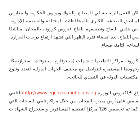
كن العمل الرئيسية في المصانع والبنوك ودواوين الحكومة والمدارس
مناطق الصناعية الكبرى بالمحافظات المختلفة والعاصمة الإدارية،
اص بتلقي اللقاح وتطعيمهم بلقاح فيروس كورونا، بالمجان، مناشدًا
ي اللقاح، بعد انقضاء فترة الظهر التي تشهد ارتفاع درجات الحرارة،
ساعة الثامنة مساء.
كورونا بمراكز التطعيمات شملت (سينوفارم، سينوفاك، استرازينيكا،
ودها المستمرة للتواصل مع مختلف الجهات الدولية لتعدد وتنوع
مكتسبات الدولة في التصدي للجائحة.
ع الإلكتروني للوزارة
http://www.egcovac.mohp.gov.eg/
)لتلقي
قيمين على أرض مصر، بالمجان، من خلال مراكز تلقي اللقاحات التي
بلغ عددها 539 مركز ًا موزعين على محافظات الجمهورية، كما تم تخصيص 126 مركزًا لتطعيم المسافرين واستخراج الشهادات