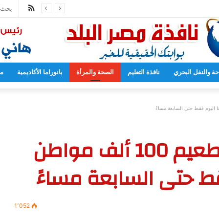
ملخص
مدارس بدءا من العام المقبل
الموقع
RSS
حة والنقل البحري
نافذة التعليم
الصحة والمرأة
بانوراما الأكاديمية
مح
وزيرة الصحة: تجاوزنا تطعيم 100 ألف مواطن
قط حتى السابعة مساءً
1٬052