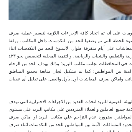
ومات على أنه تم اتخاذ كافة الإجراءات اللازمة لتيسير عملية صرف
ء للخطة التي تم وضعها للحد من التكدسات داخل المكاتب، ووفقا
لمعاشات على أيام متفرقة طوال الأسبوع للحد من التكدسات اثناء
صرف المعاشات؛ مشيراً الي انه تم التنسيق مع وزارات التربية والتعليم، والشباب والرياضة، والتنمية المحلية لتخصيص نحو ٤٣٣
عاشات في المحافظات بجانب مكاتب البريد؛ وذلك بهدف الحد من الزحام
نة بين المواطنين؛ كما تم تشكيل لجان متابعة بجميع المناطق
اتب واماكن صرف المعاشات أول بأول والعمل على تذليل أى عقبات
هيئة القومية للبريد اتخذت العديد من الاجراءات الاحترازية التي تهدف
ة جميع العاملين والعملاء المترددين علي مكاتب البريد علي مستوي
 المواطنين بضرورة عدم التزاحم علي مكاتب البريد او اماكن صرف
بحدود المسافات الآمنة بين المواطنين للحد من التكدسات اثناء صرف