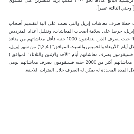
المعاشات واستغلال ميزة مد فترة العمل بمكاتب البريد الرئيسية البالغ عددها نحو ٢٠٠٠ مكتب بريد منتشرين علي مستوي
وحتي الثالثة عصراً.
عتمدت خطة صرف معاشات إبريل والتي نصت على آلية لتقسيم أصحاب
بريل، حرصا على سلامة أصحاب المعاشات، وتقليل أعداد المترددين
على منافذ الصرف كإجراء احترازي لمواجهة فيروس كورونا؛ حيث يصرف الذين يتقاضون 1000 جنيه فأقل معاشاتهم من منافذ
الهيئة القومية للتأمينات ومكاتب البريد وماكينات الصرف خلال أيام “الأربعاء والخميس والسبت الموافق” ( 1,2,4) من شهر إبريل،
 المعاشات أكثر من 1000 جنيه حتى 2000 جنيه فسيقومون بصرف معاشاتهم أيام “الأحد والإثنين والثلاثاء” الموافق (
5،6،7 ) من شهر إبريل، أما أصحاب المعاشات البالغ قيمة معاشاتهم أكثر من 2000 جنيه فسيقومون بصرف معاشاتهم يومي