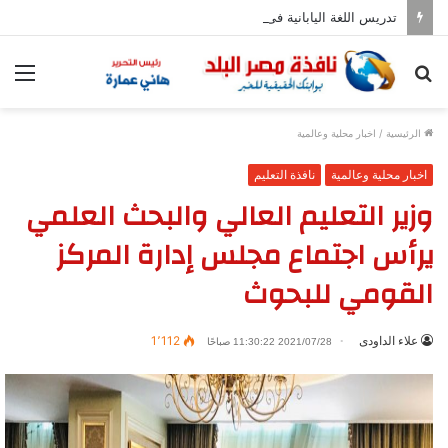
تدريس اللغة اليابانية فى المدارس بدءا من العام المقبل
بحث
الق
عن
الرئيسية
/
اخبار محلية وعالمية
اخبار محلية وعالمية
نافذة التعليم
وزير التعليم العالي والبحث العلمي
يرأس اجتماع مجلس إدارة المركز
القومي للبحوث
علاء الداودى
1٬112
2021/07/28 11:30:22 صباحًا