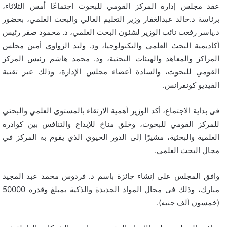
عقد مجلس إدارة المركز القومي للبحوث اجتماعًا أمس الثلاثاء،
برئاسة د.خالد عبدالغفار وزير التعليم العالي والبحث العلمي، بحضور
د.ياسر رفعت نائب الوزير لشئون البحث العلمي، د. محمود صقر رئيس
أكاديمية البحث العلمي والتكنولوجيا، ود. وليد الزواوي أمين مجلس
المراكز والمعاهد والهيئات البحثية، ود. محمد هاشم رئيس المركز
القومي للبحوث، والسادة أعضاء مجلس الإدارة، وذلك عبر تقنية
الفيديو كونفرانس.
فى بداية الاجتماع، أكد الوزير أهمية الارتقاء بالمستوى العلمي والبحثي
للمركز القومي للبحوث، وخلق مناخ للإبداع والتنافس بين كوادره
العلمية والبحثية، مشيرًا إلى الدور الحيوي الذي يقوم به المركز في
مجال البحث العلمي.
وافق المجلس على إنشاء جائزة باسم د. فردوس محمد عبد المجيد
مبارك، وذلك فى مجال المواد الجديدة والذكية بمبلغ وقدره 50000
(خمسون ألف جنيه).