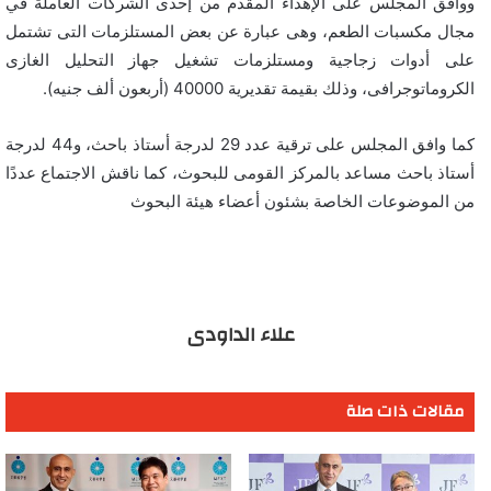
ووافق المجلس على الإهداء المقدم من إحدى الشركات العاملة في
مجال مكسبات الطعم، وهى عبارة عن بعض المستلزمات التى تشتمل
على أدوات زجاجية ومستلزمات تشغيل جهاز التحليل الغازى
الكروماتوجرافى، وذلك بقيمة تقديرية 40000 (أربعون ألف جنيه).
كما وافق المجلس على ترقية عدد 29 لدرجة أستاذ باحث، و44 لدرجة
أستاذ باحث مساعد بالمركز القومى للبحوث، كما ناقش الاجتماع عددًا
من الموضوعات الخاصة بشئون أعضاء هيئة البحوث
علاء الداودى
مقالات ذات صلة