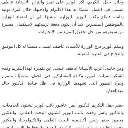
وخلال حفل التكريم، أكد الوزير على تميز والتزام الأستاذ/ عاطف
عيسى فى العمل، مثمنًا له هذا الالتزام والاجتهاد خلال فترة توليه
رئاسة قطاع مكتب الوزير بالوزارة، مشيرًا إلى أن احتفاء الوزارة
بالموظفين المتميزين لابد أن يكون دفعة لزملائهم لاستكمال مسيرة
من سبقوهم من أجل تحقيق المزيد من الإنجازات.
وسلم الوزير درع الوزارة للأستاذ/ عاطف عيسى، متمنيًا له كل التوفيق
والنجاح فى الفترة المقبلة.
ومن جانبه، أعرب الأستاذ/ عاطف عيسى عن تقديره لهذا التكريم وقدم
الشكر لسيادة الوزير، وكافة المشاركين فى الحفل، متمنيًا استمرار
وتيرة التطور التى تشهدها الوزارة فى ظل قيادة الدكتور خالد
عبدالغفار.
حضر حفل التكريم الدكتور أيمن عاشور نائب الوزير لشئون الجامعات،
والدكتور ياسر رفعت نائب الوزير لشئون البحث العلمى، والدكتور
محمود صقر رئيس أكاديمية البحث العلمى والتكنولوجيا، والدكتور
محمد الطيب مساعد الوزير للشئون الفنية والتخطيط الاستراتيجى،