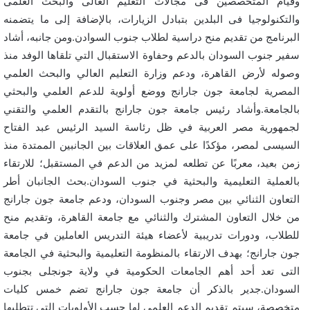
وقيام المتخصصين فى مجالات التعليم العالى والبحث العلمى
والتكنولوجيا فى البلدين بتبادل الزيارات، بالإضافة إلى ما يتضمنه
البرنامج من تقديم منح دراسية لطلاب جنوب السوادن.ومن جانبه، أشاد
سفير جنوب السودان بالدعم وحفاوة الاستقبال التي تلقاها الوفد منذ
وصوله لأرض القاهرة، ودعم وزارة التعليم العالي والبحث العلمي
المصرية لجامعة جون جارانج ووضع أولوية للدعم العلمي والبحثي
بالجامعة.وأشاد رئيس جامعة جون جارانج بالتقدم العلمي والتقني
لجمهورية مصر العربية في ظل رئاسة السيد الرئيس عبد الفتاح
السيسى لمصر، مؤكدًا على عمق العلاقات بين الجانبين الممتدة منذ
زمن بعيد، معربًا عن تطلعه لمزيد من الدعم في المستقبل؛ للارتقاء
بالعملية التعليمية والبحثية في جنوب السودان.بحث الجانبان أطر
التعاون الثنائي بين مصر وجنوب السودان، ودعم جامعة جون جارانج
من خلال التعاون المشترك والثنائي مع جامعة القاهرة، وتقديم منح
للطلاب، ودورات تدريبية لأعضاء هيئة التدريس العاملين في جامعة
جون جارانج؛ بهدف الارتقاء بالمنظومة التعليمية والبحثية في الجامعة
التى تعد أحد أهم الجامعات الحكومية في ولاية جونجلى بجنوب
السودان.جدير بالذكر أن جامعة جون جارانج تضم خمس كليات
متخصصة، سيتم تقديم الدعم العلمي لها حسب الأولويات التى تتطلبها