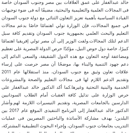
خالد عبدالغفار على عمق العلاقات بين مصر وجنوب السودان خاصة
فى المجالات العلمية والتعليمية والبحثية، مضيفًا أنه فى ضوء توجيهات
القيادة السياسية بأهمية تعزيز التعاون الثنائي مع دولة جنوب السودان
في جميع المجالات، فإن الوزارة تولي اهتمامًا خاصًا بدعم مجالات
التعليم والبحث العلمي بجمهورية جنوب السودان وتقديم كافة سبل
الدعم لتلك المجالات.ولفت الوزير إلى أن مصر تولي إفريقيا اهتمامًا
كبيرًا، خاصة دول حوض النيل، مؤكدًا حرص الدولة المصرية على تعظيم
ومضاعفة أوجه التعاون مع هذه الدول الشقيقة، والسعى الدائم إلى
دعم جهود التنمية والبناء بها، موضحًا أن مصر حرصت على إرساء
علاقات تعاون وثيق مع جنوب السودان، منذ استقلالها عام 2011
وتقديم الدعم اللازم لها فى مجالات التعليم والصحة والمشروعات
الخدمية والبنية التحتية وغيرها.كما أكد الدكتور خالد عبدالغفار على
حرص الوزارة على تذليل كافة العقبات أمام الطلاب السودانيين
الدارسين بالجامعات المصرية، وتقديم التيسيرات اللازمة لهم.وأشار
الدكتور خالد عبدالغفار إلى البرنامج التنفيذى الموقع عام 2017 بين
البلدين؛ بهدف مشاركة الأساتذة والباحثين المصريين فى عمليات
التدريب بجامعات جنوب السودان، وإجراء البحوث التطبيقية المشتركة،