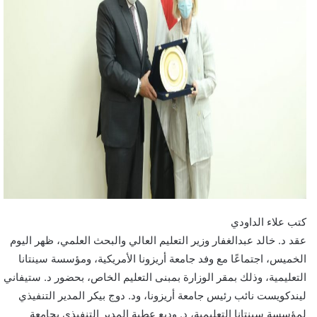
كتب علاء الداودي
عقد د. خالد عبدالغفار وزير التعليم العالي والبحث العلمي، ظهر اليوم
الخميس، اجتماعًا مع وفد جامعة أريزونا الأمريكية، ومؤسسة سينتانا
التعليمية، وذلك بمقر الوزارة بمبنى التعليم الخاص، بحضور د. ستيفاني
ليندكويست نائب رئيس جامعة أريزونا، ود. دوج بيكر المدير التنفيذي
لمؤسسة سينتانا التعليمية، د. وديع عطية المدير التنفيذي بجامعة