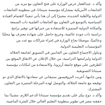
وأكد د. عبدالغفار حرص الوزارة على فتح التعاون مع مزيد من
الجامعات الأمريكية بمشاركة مؤسسة سينتانا، في منظومة الجامعات
الدولية والأهلية الجديدة، مشيرًا إلى أن هذا يأتي تنفيذًا لاهتمام القيادة
السياسية بالتوسع في التعاون مع الجامعات العلمية ذات السمعة
والمكانة الدولية المتميزة للاستفادة من خبراتها في توفير برامج
دراسية ذات جودة عالمية، وخريج حاصل على شهادة معترف بها محليًا
وعالميًا، موضحًا نجاح الوزارة في إجراء شراكات مع عدد من
المؤسسات التعليمية الدولية.
وتناول الاجتماع التعاون بين الجانبين في التسويق لجامعة الجلالة
الدولية ولبرامجها الدراسية، من خلال الإعلان عن الاتفاق الموقع بين
الطرفين على موقع جامعة أريزونا، والاستفادة من امكانات مؤسسة
سينتانا التسويقية.
ومن جانبها، أعربت البروفيسور ستيفاني عن سعادتها بالاتفاق الذي تم
توقيعه مع جامعة الجلالة، والتوصل لهذه المرحلة المثمرة من التعاون
المشترك.
وأكد د. دوج بيكر على تقديم مؤسسة سينتانا الدعم اللازم، مشيدًا بما
حققته مصر في تطوير منظومة التعليم العالي خلال الفترة الماضية،