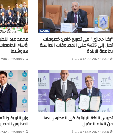
“رضا حجازي” فى تصريح خاص: خصومات
محمد عبد اللط
تصل إلى 35% على المصروفات الدراسية
رؤساء الجامعات
بجامعة الريادة
هيروشيما
2026/08/07 4:46:22 مساءً
2026/08/07 11:47:06 صباحًا
تدريس اللغة اليابانية فى المدارس بدءا
وزير التربية والت
من العام المقبل
المدارس المصرية ال
2026/08/06 4:54:05 مساءً
2026/08/06 1:22:32 مساءً