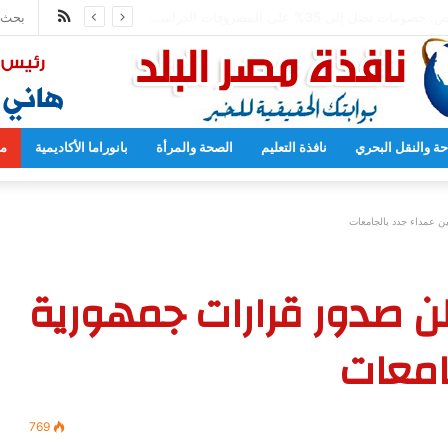
ملخص
محمد عبد اللطيف يشارك في مؤتمر رؤساء الجامعات العالمي للسلام بجامعة هيروشيما
الموقع
RSS
حة والنقل البحري
نافذة التعليم
الصحة والمرأة
بانوراما الأكاديمية
مح
ين عمداء جدد بالجامعات
علن صدور قرارات جمهورية
جامعات
769