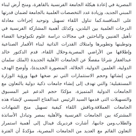
المصرية في إعادة هيكلة الجامعة الفرنسية بالقاهرة، ومنح أرض لبناء
المبني الجديد، وزيادة عدد التخصصات العلمية بالجامعة لضمان قدرتها
على المنافسة.كما تناول اللقاء تسهيل وتوحيد إجراءات معادلة
الدرجات العلمية بين البلدين، وكذلك أهمية المشاركة الفرنسية في
تأهيل الفنيين والباحثين في مجالات دراسة علوم تكنولوجيا الفضاء
وتوطينها وتطويرها وامتلاك القدرات الذاتية لبناء الأقمار الصناعية
وإطلاقها من الأراضي المصرية.وخلال اللقاء، قدم الدكتور خالد
عبدالغفار شرحًا مفصلًا عن الجامعات الأهلية الجديدة (الملك سلمان
الدولية، العلمين الدولية، الجلالة، المنصورة الجديدة)، وأوضح الهدف
من إنشائها وحجم الاستثمارات التي تم ضخها فيها ورؤية الوزارة
المستقبلية؛ والتي تهدف إلى إنشاء جامعات ذكية دولية بالتعاون مع
الجامعات الدولية المتميزة، مؤكدًا حجم الدعم غير المسبوق
والتسهيلات التى قدمها السيد الرئيس عبدالفتاح السيسي لإنشاء هذه
الجامعات العملاقة.وناقش اللقاء كيفية تسهيل منح الشهادات
المشتركة بين الجامعات الفرنسية والأهلية بمصر وتبادل الأساتذة
والطلاب.ومن جانبها، أشارت فرديريك فيدال إلى أهمية استمرار
التعاون القائم مع العديد من الجامعات المصرية، مؤكدةً أن الفترة