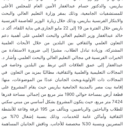
بباريس، والدكتور حسام عبدالغفار الأمين العام للمجلس الأعلى
للمستشفيات الجامعية، وذلك بمقر وزارة التعليم العالي والبحث
والابتكار الفرنسية بباريس، وذلك خلال زيارة الوزير للعاصمة الفرنسية
باريس خلال الفترة من 19 إلى 22 مايو الجارى.في بداية اللقاء، أكد د.
خالد عبدالغفار وزير التعليم العالي والبحث العلمي على أهمية دعم
التعاون العلمي والثقافي بين البلدين من خلال الأبحاث العلمية
المشتركة، وزيادة تبادل الطلاب، مشيرًا إلى ضرورة الاستفادة من
الخبرات الفرنسية في مجالي التعليم العالي والبحث العلمي. وأشار د.
عبدالغفار إلى عمق العلاقات التي تربط بين البلدين وخاصة في
المجالات التعليمية والعلمية والثقافية، مطالبًا بمزيد من التعاون في
المجالات ذات الأولوية.وبحث الجانبان عددًا من الموضوعات، منها:
إقامة بيت مصر بالمدينة الجامعية بباريس حيث يقام المشروع على
قطعة أرض بمساحة حوالي 1900 متر مربع من إجمالي مساحة قدرها
7424 متر مربع، حيث يتكون المشروع بشكل أساسي من مبني سكني
للطلاب والباحثين والرياضيين، ويتألف من 195 غرفة وقاعة للأنشطة
الثقافية وأماكن عامة للخدمات، وذلك بنسبة إشغال 70% من
المصريين وبنسبة 30% مخصصة للأجانب. وناقش الجانبان المساهمة