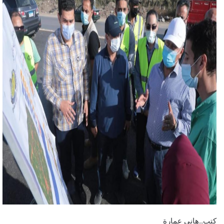
كتب..هانى عمارة