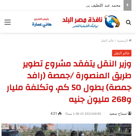
محمد عبد اللطيف يشارك في مؤتمر رؤساء الجامعات العالمي للسلام بجامعة هيروشيما
بحث
الق
عن
الرئيسية
/
عالم النقل
عالم النقل
وزير النقل يتفقد مشروع تطوير
طريق المنصورة /جمصة (رافد
جمصة) بطول 50 كم، وتكلفة مليار
و268 مليون جنيه
سماح سعيد
431
2021/04/30 1:38:15 مساءً