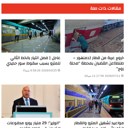
مقالات ذات صلة
خروج عربة من قطار (دمنهور –
عاجل | فصل التيار بالخط الثاني
طنطا)عن القضبان بمحطة “محلة
للمترو بسبب سقوط سور حديدي
روح”
2026/03/25 9:58:26 مساءً
2026/07/11 11:17:56 صباحًا
مواعيد تشغيل المترو والقطار
“الوزير”: 29 مليار يورو مدفوعات