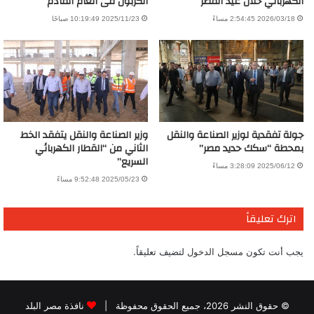
الكهربائي خلال عيد الفطر
الكربون فى العام القادم
2026/03/18 2:54:45 مساءً
2025/11/23 10:19:49 صباحًا
جولة تفقدية لوزير الصناعة والنقل
وزير الصناعة والنقل يتفقد الخط
بمحطة “سكك حديد مصر”
الثاني من “القطار الكهربائي
السريع”
2025/06/12 3:28:09 مساءً
2025/05/23 9:52:48 مساءً
اترك تعليقاً
يجب أنت تكون
مسجل الدخول
لتضيف تعليقاً.
© حقوق النشر 2026، جميع الحقوق محفوظة |
نافذة مصر البلد