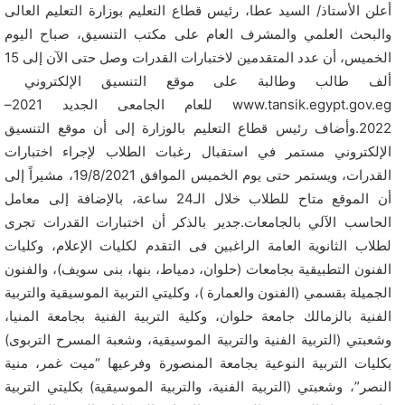
أعلن الأستاذ/ السيد عطا، رئيس قطاع التعليم بوزارة التعليم العالى
والبحث العلمي والمشرف العام على مكتب التنسيق، صباح اليوم
الخميس، أن عدد المتقدمين لاختبارات القدرات وصل حتى الآن إلى 15
ألف طالب وطالبة على موقع التنسيق الإلكتروني
www.tansik.egypt.gov.eg للعام الجامعى الجديد 2021–
2022.وأضاف رئيس قطاع التعليم بالوزارة إلى أن موقع التنسيق
الإلكتروني مستمر في استقبال رغبات الطلاب لإجراء اختبارات
القدرات، ويستمر حتى يوم الخميس الموافق 19/8/2021، مشيراً إلى
أن الموقع متاح للطلاب خلال الـ24 ساعة، بالإضافة إلى معامل
الحاسب الآلي بالجامعات.جدير بالذكر أن اختبارات القدرات تجرى
لطلاب الثانوية العامة الراغبين فى التقدم لكليات الإعلام، وكليات
الفنون التطبيقية بجامعات (حلوان، دمياط، بنها، بنى سويف)، والفنون
الجميلة بقسمي (الفنون والعمارة )، وكليتي التربية الموسيقية والتربية
الفنية بالزمالك جامعة حلوان، وكلية التربية الفنية بجامعة المنيا،
وشعبتي (التربية الفنية والتربية الموسيقية، وشعبة المسرح التربوى)
بكليات التربية النوعية بجامعة المنصورة وفرعيها “ميت غمر، منية
النصر”، وشعبتي (التربية الفنية، والتربية الموسيقية) بكليتي التربية