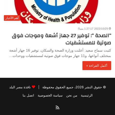
أهم الأخبار
2022/10/25 1:27:17 مساءً
“الصحة “: توفير 27 جهاز أشعة وموجات فوق
صوتية للمستشفيات
كتبت سماح سعيد: أعلنت وزارة الصحة والسكان، توفير 16 جهاز أشعة
بمختلف أنواعها، و11 جهاز موجات فوق صوتية لمستشفيات ووحدات…
أكمل القراءة »
© حقوق النشر 2026، جميع الحقوق محفوظة |
نافذة مصر البلد
الرئيسية
من نحن
سياسة الخصوصية
اتصل بنا
ملخص