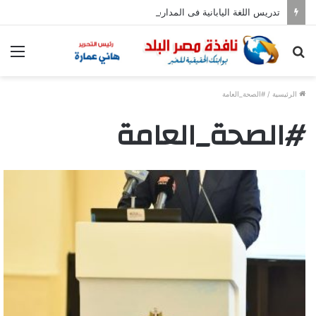
تدريس اللغة اليابانية فى المدارس بدءا من العام المقبل
بحث
الق
عن
الرئيسية
/
#الصحة_العامة
#الصحة_العامة