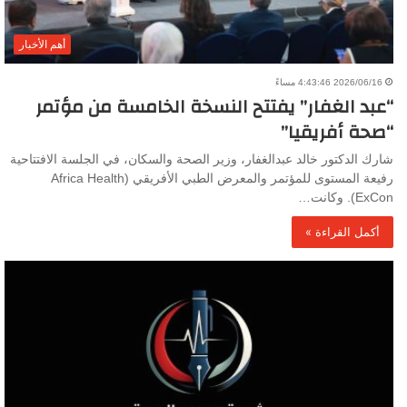
أهم الأخبار
2026/06/16 4:43:46 مساءً
“عبد الغفار” يفتتح النسخة الخامسة من مؤتمر
“صحة أفريقيا”
شارك الدكتور خالد عبدالغفار، وزير الصحة والسكان، في الجلسة الافتتاحية
رفيعة المستوى للمؤتمر والمعرض الطبي الأفريقي (Africa Health
ExCon). وكانت…
أكمل القراءة »