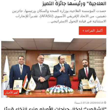
العلاجية” ورئيسها جائزة التميز
حصدت المؤسسة العلاجية،بوزارة الصحة والسكان ورئيسها، جائزتين
ذهبيتين، من الاتحاد الإفريقي الآسيوي (AFASU)، تقديراً للإنجازات
الاستثنائية في قيادة التحول الاستراتيجي…
أكمل القراءة »
أهم الأخبار
2026/04/19 2:37:26 مساءً
“الشقوير”: إدخال جراحات الأورام وزرع النخاع قريبًا