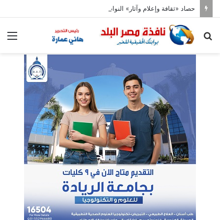
حصاد «ثقافة وإعلام وآثار» النواب
بحث
الق
عن