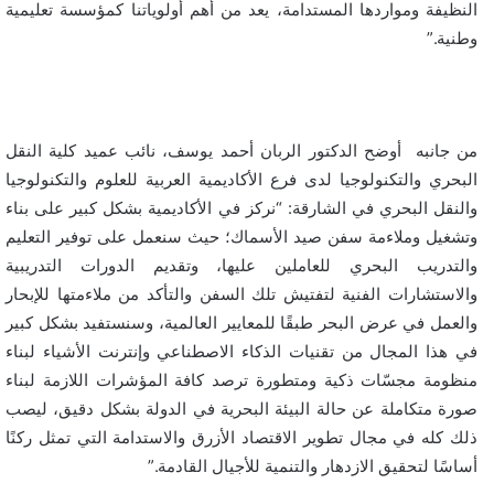
النظيفة ومواردها المستدامة، يعد من أهم أولوياتنا كمؤسسة تعليمية
وطنية.”
من جانبه أوضح الدكتور الربان أحمد يوسف، نائب عميد كلية النقل
البحري والتكنولوجيا لدى فرع الأكاديمية العربية للعلوم والتكنولوجيا
والنقل البحري في الشارقة: “نركز في الأكاديمية بشكل كبير على بناء
وتشغيل وملاءمة سفن صيد الأسماك؛ حيث سنعمل على توفير التعليم
والتدريب البحري للعاملين عليها، وتقديم الدورات التدريبية
والاستشارات الفنية لتفتيش تلك السفن والتأكد من ملاءمتها للإبحار
والعمل في عرض البحر طبقًا للمعايير العالمية، وسنستفيد بشكل كبير
في هذا المجال من تقنيات الذكاء الاصطناعي وإنترنت الأشياء لبناء
منظومة مجسّات ذكية ومتطورة ترصد كافة المؤشرات اللازمة لبناء
صورة متكاملة عن حالة البيئة البحرية في الدولة بشكل دقيق، ليصب
ذلك كله في مجال تطوير الاقتصاد الأزرق والاستدامة التي تمثل ركنًا
أساسًا لتحقيق الازدهار والتنمية للأجيال القادمة.”