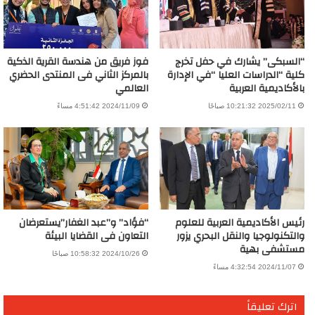
“السبكى” يشارك في حفل تخرج
فوز فريق من هندسة القرية الذكية
كلية “الدراسات العليا “في الإدارة
بالمركز الثاني فى المنتدى الحضري
بالأكاديمية العربية
العالمي
2025/02/11 10:21:32 صباحًا
2024/11/09 4:51:42 مساءً
رئيس الأكاديمية العربية للعلوم
“فؤاد” و”عبد الغفار”يستعرضان
والتكنولوجيا والنقل البحري يزور
التعاون فى القضايا البيئة
مستشفى بهية
2024/10/26 10:58:32 صباحًا
2024/11/07 4:32:54 مساءً
اترك تعليقاً