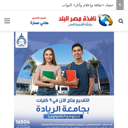
حصاد «ثقافة وإعلام وآثار» النواب
بحث
الق
عن