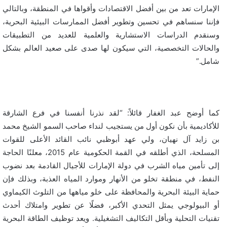
الإمارات تعد من بين أفضل الاقتصادات وأقواها في المنطقة، وبالتالي
فإننا سنساهم في تحسين وتطوير أفضل الممارسات البيئية البحرية،
وسنقدم الدراسات الاستشارية والعلمية للعديد من التطبيقات
والحالات التخصصية، التي سيكون لها صدى على صعيد العالم بشكل
شامل.”
كما أوضح عبد الغفار قائلاً: “لقد نذرنا أنفسنا في فرع الشارقة
للأكاديمية بأن نكون أول من يستجيب لنداء صاحب السمو الشيخ محمد
بن زايد آل نهيان، ولي عهد أبوظبي نائب القائد الأعلى للقوات
المسلحة، الذي أطلقه في القمة الحكومية عام 2015، معلنًا الحاجة
إلى تأمين مياه الشرب في دولة الإمارات للأجيال القادمة بعد نضوب
النفط، في منطقة تخلو من الأنهار وموارد المياه العذبة، وبذلك فإن
حماية البيئة البحرية والمحافظة على خلو مياهها من التلوث الكيماوي
أو البيولوجي يمثل التحدي الأكبر، فضلًا عن تطوير وامتلاك أحدث
تقنيات التحلية وبأقل التكاليف التشغيلية. ويعد توظيف الطاقة البحرية