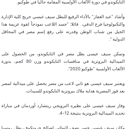
التايكوندو في دورة الألعاب الأولمبية المقامة حاليا في طوكيو.
وأشاد “عبد الغفار” بالأداء الرفيع للبطل سيف عيسي خريج كلية الإدارة
والتكنولوجيا فرع الدقي، قائلا: “جسد اللاعب نموذجاً لقوة عزيمة هذا
الجيل من شباب الوطن وقدرته على رفع إسم مصر في المحافل
الدولية “.
وتمكن سيف عيسى بطل مصر في التايكوندو، من الحصول على
الميدالية البرونزية في منافسات التايكوندو وزن 80 كجم، بدورة
الألعاب الأولمبية “طوكيو 2020”.
ويعتبر سيف عيسى هو ثاني لاعب من مصر يحصل على ميدالية لمصر
بعد فوز المصرية هداية ملاك ببرونزية التايكوندو للسيدات.
وفاز سيف عيسى على نظيره النرويجي ريتشارد أوردمان في مباراة
تحديد الميدالية البرونزية بنتيجة 12-4.
وكان سيف عيسى خسر نصف النهائي لصالح خرمتكوف بطل روسيا