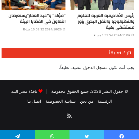
رئيس الأكاديمية العربية للعلوم
“فؤاد” و”عبد الغفار”يستعرضان
والتكنولوجيا والنقل البحري يزور
التعاون فى القضايا البيئة
مستشفى بهية
2024/10/26 10:58:32 صباحًا
2024/11/07 4:32:54 مساءً
اترك تعليقاً
يجب أنت تكون
مسجل الدخول
لتضيف تعليقاً.
© حقوق النشر 2026، جميع الحقوق محفوظة |
نافذة مصر البلد
الرئيسية
من نحن
سياسة الخصوصية
اتصل بنا
ملخص
الموقع