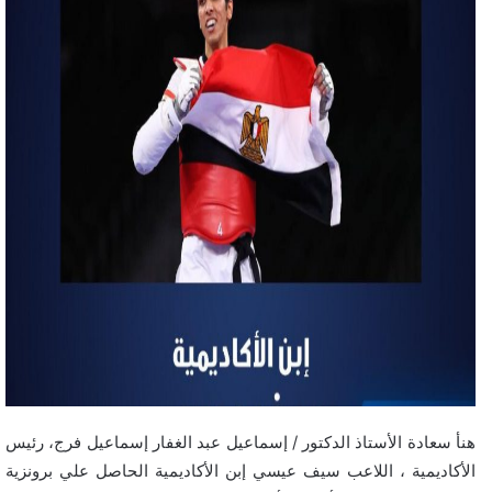
هنأ سعادة الأستاذ الدكتور / إسماعيل عبد الغفار إسماعيل فرج، رئيس
الأكاديمية ، اللاعب سيف عيسي إبن الأكاديمية الحاصل علي برونزية