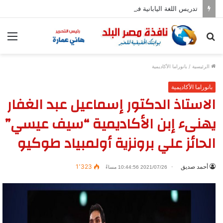
تدريس اللغة اليابانية فى المدارس بدءا من العام المقبل
بحث
الق
عن
الرئيسية
/
بانوراما الأكاديمية
بانوراما الأكاديمية
الاستاذ الدكتور إسماعيل عبد الغفار
يهنىء إبن الأكاديمية “سيف عيسي”
الحائز علي برونزية أولمبياد طوكيو
أحمد صديق
1٬323
2021/07/26 10:44:56 مساءً