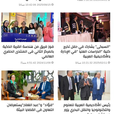
2025/09/15 10:42:06 صباحًا
“السبكى” يشارك في حفل تخرج
فوز فريق من هندسة القرية الذكية
كلية “الدراسات العليا “في الإدارة
بالمركز الثاني فى المنتدى الحضري
بالأكاديمية العربية
العالمي
2025/02/11 10:21:32 صباحًا
2024/11/09 4:51:42 مساءً
رئيس الأكاديمية العربية للعلوم
“فؤاد” و”عبد الغفار”يستعرضان
والتكنولوجيا والنقل البحري يزور
التعاون فى القضايا البيئة