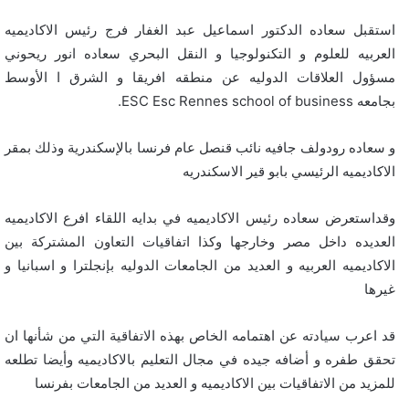
استقبل سعاده الدكتور اسماعيل عبد الغفار فرج رئيس الاكاديميه
العربيه للعلوم و التكنولوجيا و النقل البحري سعاده انور ريحوني
مسؤول العلاقات الدوليه عن منطقه افريقا و الشرق ا الأوسط
بجامعه
ESC Esc Rennes school of business
.
و سعاده رودولف جافيه نائب قنصل عام فرنسا بالإسكندرية وذلك بمقر
الاكاديميه الرئيسي بابو قير الاسكندريه
وقداستعرض سعاده رئيس الاكاديميه في بدايه اللقاء افرع الاكاديميه
العديده داخل مصر وخارجها وكذا اتفاقيات التعاون المشتركة بين
الاكاديميه العربيه و العديد من الجامعات الدوليه بإنجلترا و اسبانيا و
غيرها
قد اعرب سيادته عن اهتمامه الخاص بهذه الاتفاقية التي من شأنها ان
تحقق طفره و أضافه جيده في مجال التعليم بالاكاديميه وأيضا تطلعه
للمزيد من الاتفاقيات بين الاكاديميه و العديد من الجامعات بفرنسا