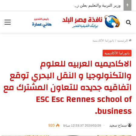
وزير التربية والتعليم يعلن زيادة عدد المدارس المصرية اليابانية إلى 102
بحث
الق
عن
الرئيسية
/
بانوراما الأكاديمية
بانوراما الأكاديمية
الاكاديميه العربيه للعلوم
والتكنولوجيا و النقل البحري توقع
اتفاقيه جديده للتعاون المشترك مع
ESC Esc Rennes school of
business.
سماح سعيد
920
2020/02/26 12:53:37 صباحًا