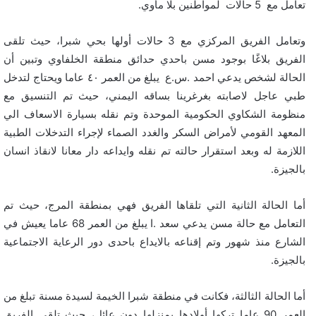
تعامل مع 5 حالات لمواطنين بلا مأوي.
وتعامل الفريق المركزي مع 3 حالات أولها بحي شبرا، حيث تلقى
الفريق بلاغًا بوجود مسن باحدي حدائق منطقة الخلفاوي وتبين أن
الحالة لشخص يدعي احمد .س.ع يبلغ من العمر ٤٠ عاما ويحتاج لتدخل
طبي عاجل لاصابته بغرغرينا بساقه اليمني، حيث تم التنسيق مع
منظومة الشكاوي الحكومية الموحدة وتم نقله بسيارة الاسعاف الي
المعهد القومي لأمراض السكر والغدد الصماء لإجراء التدخلات الطبية
اللازمة له وبعد استقرار حالته تم نقله وايداعه دار معانا لانقاذ انسان
بالجيزة.
أما الحالة الثانية التي تلقاها الفريق فهي بمنطقة المرج، حيث تم
التعامل مع حالة مسن يدعي سعد .ا يبلغ من العمر 68 عاما يعيش في
الشارع منذ شهور وتم إقناعه بالايداع باحدى دور الرعاية الاجتماعية
بالجيزة.
أما الحالة الثالثة، فكانت في منطقة شبرا الخيمة لسيدة مسنة تبلغ من
العمر 90 عاما تركها أولادها بمنزلها دون عائل، حيث تلقي الفريق