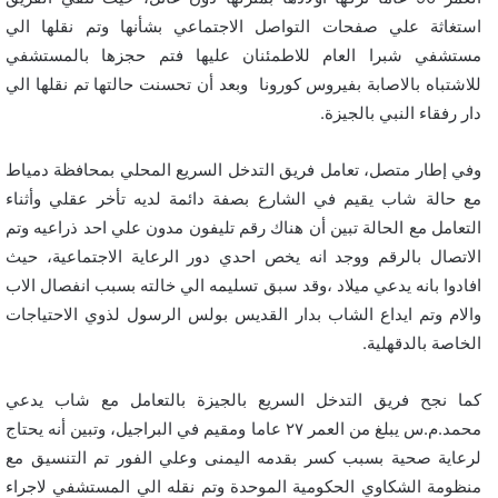
استغاثة علي صفحات التواصل الاجتماعي بشأنها وتم نقلها الي
مستشفي شبرا العام للاطمئنان عليها فتم حجزها بالمستشفي
للاشتباه بالاصابة بفيروس كورونا وبعد أن تحسنت حالتها تم نقلها الي
دار رفقاء النبي بالجيزة.
وفي إطار متصل، تعامل فريق التدخل السريع المحلي بمحافظة دمياط
مع حالة شاب يقيم في الشارع بصفة دائمة لديه تأخر عقلي وأثناء
التعامل مع الحالة تبين أن هناك رقم تليفون مدون علي احد ذراعيه وتم
الاتصال بالرقم ووجد انه يخص احدي دور الرعاية الاجتماعية، حيث
افادوا بانه يدعي ميلاد ،وقد سبق تسليمه الي خالته بسبب انفصال الاب
والام وتم ايداع الشاب بدار القديس بولس الرسول لذوي الاحتياجات
الخاصة بالدقهلية.
كما نجح فريق التدخل السريع بالجيزة بالتعامل مع شاب يدعي
محمد.م.س يبلغ من العمر ٢٧ عاما ومقيم في البراجيل، وتبين أنه يحتاج
لرعاية صحية بسبب كسر بقدمه اليمنى وعلي الفور تم التنسيق مع
منظومة الشكاوي الحكومية الموحدة وتم نقله الي المستشفي لاجراء