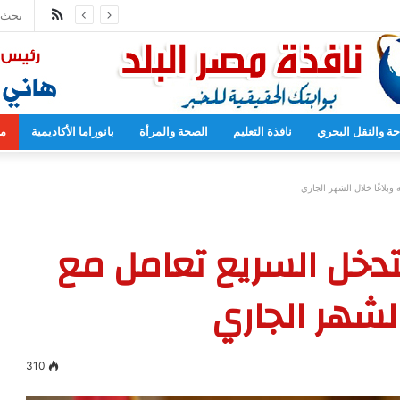
ملخص
المدارس بدءا من العام المقبل
الموقع
RSS
حة والنقل البحري
نافذة التعليم
الصحة والمرأة
بانوراما الأكاديمية
مح
لتدخل السريع تعامل مع
310