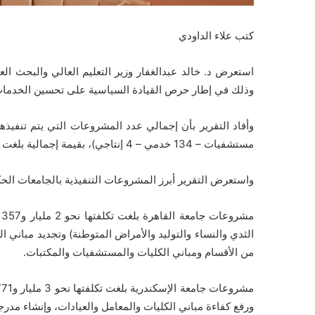
كتب علاء الداودي
استعرض د. خالد عبدالغفار وزير التعليم العالي والبحث الع
وذلك في إطار حرص القيادة السياسية على تحسين الخدمات ا
مستشفيات – 134 خدمي – 4 إنتاجي)، بقيمة إجمالية بلغت نحو 36 مليار و464 مليون جنيه.
واستعرض التقرير أبرز المشروعات التنفيذية بالجامعات الحك
م
الثدي والنساء والتوليد والأمراض المتوطنة) وتجديد مباني ا
من الأقسام ومباني الكليات والمستشفيات والمكتبات.
ورفع كفاءة مباني الكليات والمعامل والعيادات، وإنشاء مد