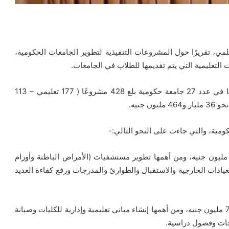
لمي، تقريرًا حول المشروعات التنفيذية لتطوير الجامعات الحكومية،
لتعليمية التي يتم تقديمها للطلاب في الجامعات.
وأفاد التقرير بأن إجمالي عدد المشروعات التي يتم تنفيذها في عدد 27 جامعة حكومية بلغ 428 مشروعًا ( 177 تعليمي – 113
ومية، والتي جاءت على النحو التالي:-
شروعات جامعة القاهرة بلغت تكلفتها نحو 2 مليار و357 مليون جنيه، ومن أهمها تطوير مستشفيات (الأمراض الباطنة وأورام
لعيادات الخارجية والاستقبال والطوارئ والمدرجات ورفع كفاءة العديد
مشروعات جامعة الإسكندرية بلغت تكلفتها نحو 3 مليار و771 مليون جنيه، ومن أهمها إنشاء مباني تعليمية وإدارية للكليات وصيانة
رجات وفصول دراسية.