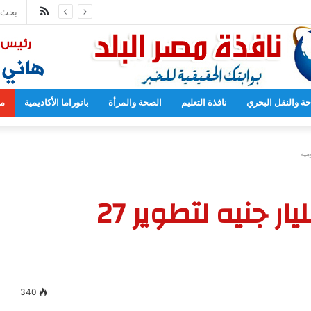
ملخص
محمد عبد اللطيف يشارك في مؤتمر رؤساء الجامعات العالمي للسلام بجامعة هيروشيما
الموقع
RSS
حة والنقل البحري
نافذة التعليم
الصحة والمرأة
بانوراما الأكاديمية
مح
التعليم العالي: 36.4 مليار جنيه لتطوير 27
340