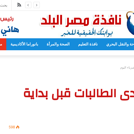
ملخص
المدارس بدءا من العام المقبل
الموقع
RSS
حة والنقل البحري
نافذة التعليم
الصحة والمرأة
بانوراما الأكاديمية
مح
يزياء اليوم
ى الطالبات قبل بداية
598