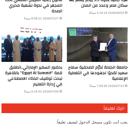
هزة أرضية بقوة 5.9 ريختر يشعر بها
قانون رعاية المريض النفسي تحت
سكان مصر وعدد من المدن
المجهر في ندوة لشعبة محرري
الصحة
2026/08/03 3:19:19 صباحًا
2026/07/27 8:58:21 مساءً
جامعة الجلالة تكرّم الصحفية سماح
بحضور السفير الإماراتي..انطلاق
سعيد تقديرًا لجهودها في التغطية
قمة “Egypt AI Summit” بالقاهرة
الإعلامية
لبحث توظيف الذكاء الاصطناعي
في إدارة التعليم
2026/07/14 7:09:58 مساءً
2026/07/06 9:19:53 مساءً
اترك تعليقاً
يجب أنت تكون
مسجل الدخول
لتضيف تعليقاً.