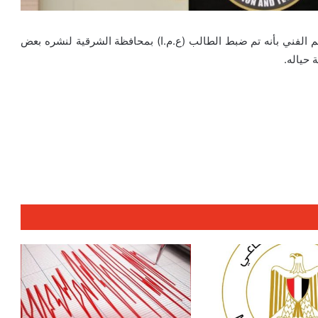
عليم الفني بأنه تم ضبط الطالب (ع.م.ا) بمحافظة الشرقية لنشره بعض
 حياله.