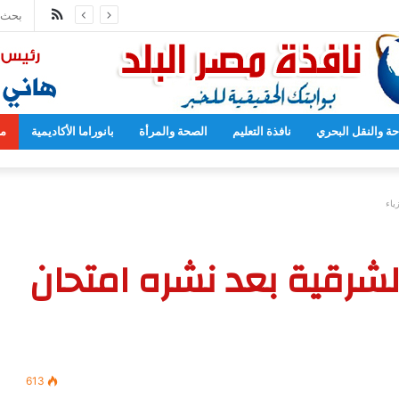
ملخص
المدارس بدءا من العام المقبل
الموقع
RSS
حة والنقل البحري
نافذة التعليم
الصحة والمرأة
بانوراما الأكاديمية
مح
ياء
لشرقية بعد نشره امتحان
613