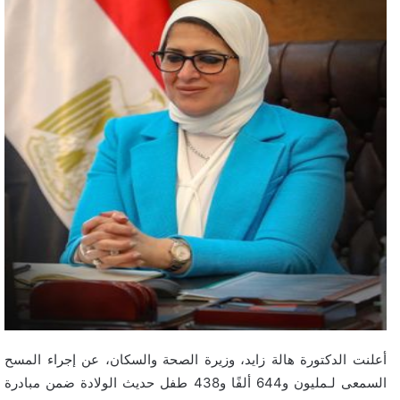
أعلنت الدكتورة هالة زايد، وزيرة الصحة والسكان، عن إجراء المسح
السمعى لـمليون و644 ألفًا و438 طفل حديث الولادة ضمن مبادرة