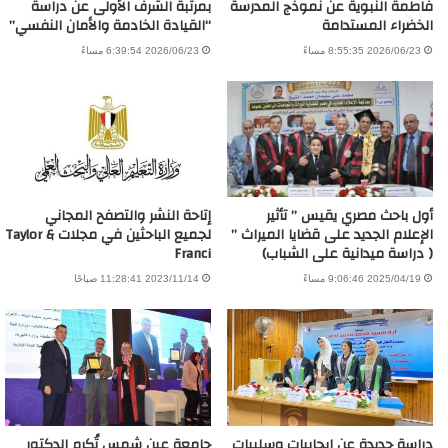
فاطمة النبوية عن نموذج المدرسة
بمرتبة الشرف الأولى عن دراسة
الخضراء المستدامة
“القيادة الخادمة والأمان النفسي”
2026/06/23 8:55:35 مساءً
2026/06/23 6:39:54 مساءً
أول باحث مصري يقيس ” تأثير
إتاحة النشر والتصفح المجاني
الإعلام الجديد على قضايا الميراث ”
لجميع الباحثين في مجلات Taylor &
( دراسة ميدانية على الشباب)
Franci
2025/04/19 9:06:46 مساءً
2023/11/14 11:28:41 صباحًا
دراسة جديدة عن إيجابيات وسلبيات
جامعة عين شمس تُكرم الدكتور